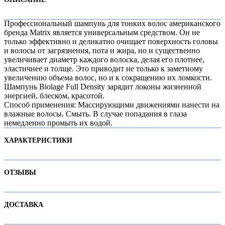
Профессиональный шампунь для тонких волос американского
бренда Matrix является универсальным средством. Он не
только эффективно и деликатно очищает поверхность головы
и волосы от загрязнения, пота и жира, но и существенно
увеличивает диаметр каждого волоска, делая его плотнее,
эластичнее и толще. Это приводит не только к заметному
увеличению объема волос, но и к сокращению их ломкости.
Шампунь Biolage Full Density зарядит локоны жизненной
энергией, блеском, красотой.
Способ применения: Массирующими движениями нанести на
влажные волосы. Смыть. В случае попадания в глаза
немедленно промыть их водой.
е
ХАРАКТЕРИСТИКИ
Наименование параметра
Значение параметра
ОТЗЫВЫ
Бессульфатные
Для детей
Отзывов пока нет. Ваш может стать первым!
ДОСТАВКА
е
Назначение
Не тестируется на животных