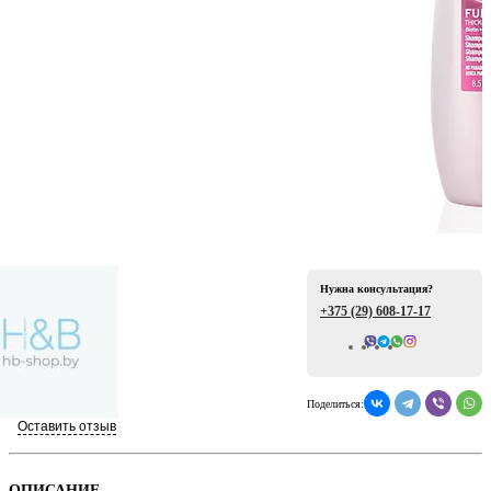
ая
Нужна консультация?
+375 (29)
608-17-17
е
Всего отзывов: 0
Поделиться:
Оставить отзыв
ой
ОПИСАНИЕ