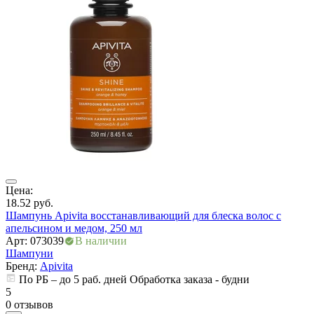
ры
Цена:
Ц
18.52
руб.
2
Шампунь Apivita восстанавливающий для блеска волос с
Ш
апельсином и медом, 250 мл
Арт: 073039
В наличии
А
Шампуни
Бренд:
Apivita
По РБ – до 5 раб. дней Обработка заказа - будни
5
5
0 отзывов
0