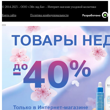
© 2014-2025 – ООО «Эйч энд Би» – Интернет-магазин уходовой косметики
Карта сайта
Политика конфиденциальности
е
ные
ы