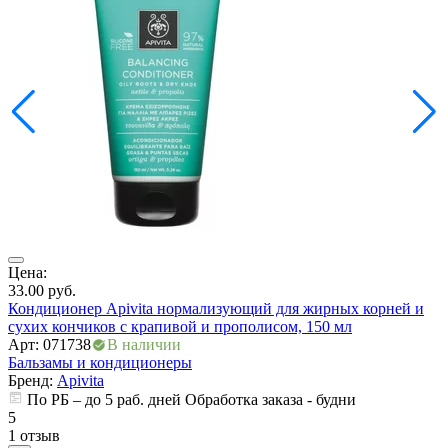
Цена:
Ц
33.00
руб.
3
Кондиционер Apivita нормализующий для жирных корней и
К
сухих кончиков с крапивой и прополисом, 150 мл
с
Арт: 071738
В наличии
А
Бальзамы и кондиционеры
Б
Бренд:
Apivita
По РБ – до 5 раб. дней Обработка заказа - будни
5
5
1 отзыв
0