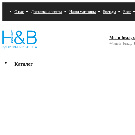
О нас
Доставка и оплата
Наши магазины
Бренды
Блог
Мы в Instag
@health_beauty_b
Каталог