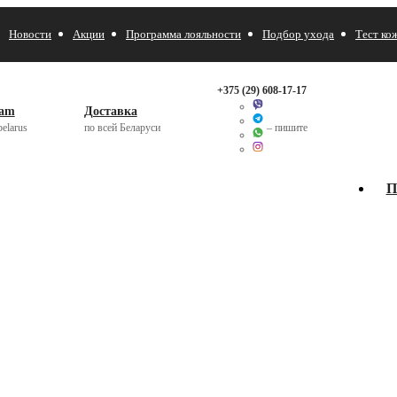
Новости
Акции
Программа лояльности
Подбор ухода
Тест ко
+375 (29)
608-17-17
ram
Доставка
elarus
по всей Беларуси
– пишите
П