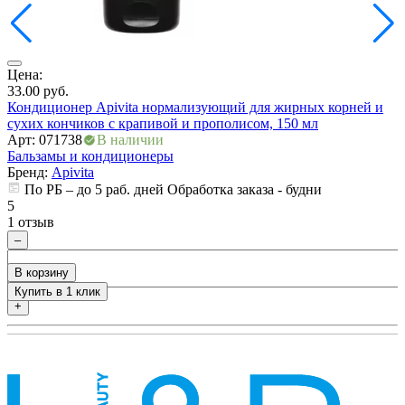
Цена:
Ц
33.00
руб.
3
Кондиционер Apivita нормализующий для жирных корней и
К
сухих кончиков с крапивой и прополисом, 150 мл
с
Арт: 071738
В наличии
А
Бальзамы и кондиционеры
Б
Бренд:
Apivita
По РБ – до 5 раб. дней Обработка заказа - будни
5
5
1 отзыв
0
–
В корзину
Купить в 1 клик
+