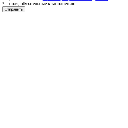
* – поля, обязательные к заполнению
Отправить
разии