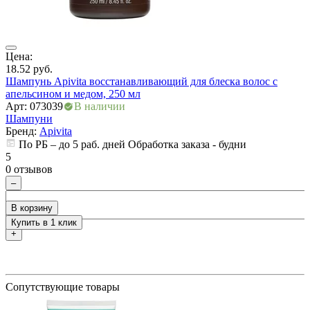
Цена:
Ц
18.52
руб.
2
Шампунь Apivita восстанавливающий для блеска волос с
Ш
апельсином и медом, 250 мл
Арт: 073039
В наличии
А
Шампуни
ры
Бренд:
Apivita
По РБ – до 5 раб. дней Обработка заказа - будни
5
5
0 отзывов
0
–
В корзину
Купить в 1 клик
+
Сопутствующие товары