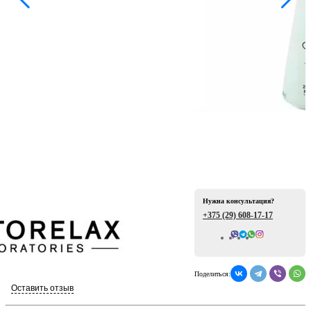
ая
Нужна консультация?
е
+375 (29)
608-17-17
Всего отзывов: 0
Поделиться:
ой
Оставить отзыв