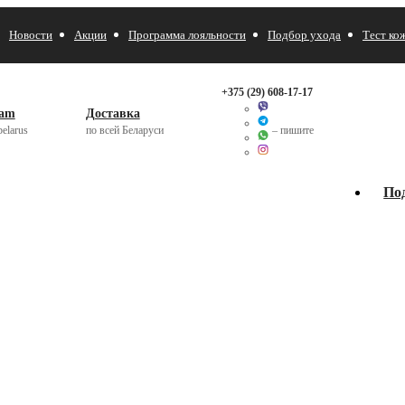
Новости
Акции
Программа лояльности
Подбор ухода
Тест ко
+375 (29)
608-17-17
ram
Доставка
elarus
по всей Беларуси
– пишите
По