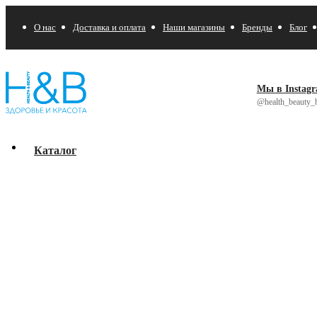
О нас
Доставка и оплата
Наши магазины
Бренды
Блог
Мы в Instag
@health_beauty_b
Каталог