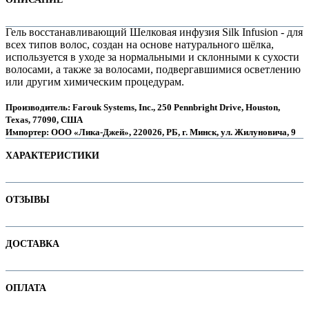
Гель восстанавливающий Шелковая инфузия Silk Infusion - для
всех типов волос, создан на основе натурального шёлка,
используется в уходе за нормальными и склонными к сухости
волосами, а также за волосами, подвергавшимися осветлению
или другим химическим процедурам.
Производитель: Farouk Systems, Inc., 250 Pennbright Drive, Houston,
Texas, 77090, США
Импортер: ООО «Лика-Джей», 220026, РБ, г. Минск, ул. Жилуновича, 9
ХАРАКТЕРИСТИКИ
е
Наименование параметра
Значение параметра
ОТЗЫВЫ
Не тестируется на животных
Основная цена
87.15
Отзывов пока нет. Ваш может стать первым!
ДОСТАВКА
Пол
Тип волос
C. Сухие / очень сухие волосы
е
В интернет-магазине доступны варианты доставки:
Категория
Сыворотки и флюиды для волос
ОПЛАТА
1. Доставка курьером по Минску
Бренд
CHI