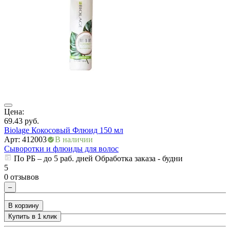
ры
Цена:
Ц
69.43
руб.
1
Biolage Кокосовый Флюид 150 мл
Арт: 412003
В наличии
А
Сыворотки и флюиды для волос
С
По РБ – до 5 раб. дней Обработка заказа - будни
5
5
0 отзывов
0
–
В корзину
Купить в 1 клик
+