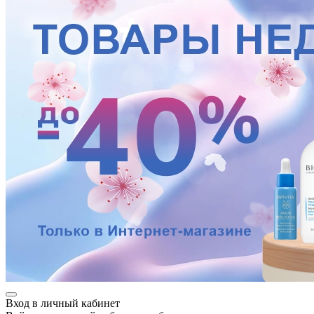
е
ные
Вход в личный кабинет
ы