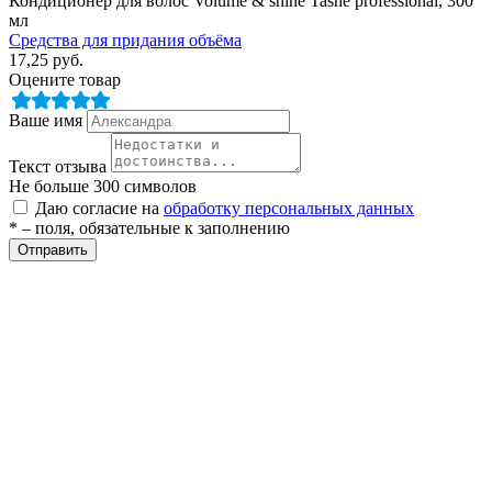
Кондиционер для волос Volume & shine Tashe professional, 300
ие
мл
Средства для придания объёма
17,25
руб.
Оцените товар
Ваше имя
Текст отзыва
е
Не больше 300 символов
Даю согласие на
обработку персональных данных
* – поля, обязательные к заполнению
Отправить