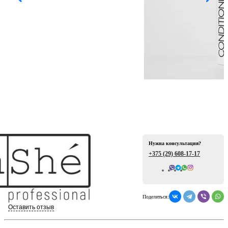
ая
Нужна консультация?
е
+375 (29)
608-17-17
Всего отзывов: 0
Поделиться:
ой
Оставить отзыв