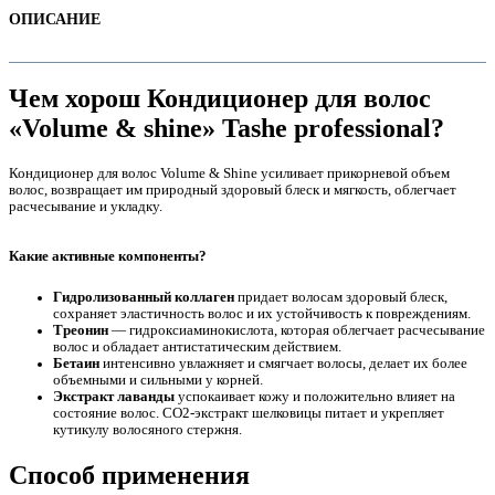
ОПИСАНИЕ
Чем хорош Кондиционер для волос
«Volume & shine» Tashe professional?
Кондиционер для волос Volume & Shine усиливает прикорневой объем
волос, возвращает им природный здоровый блеск и мягкость, облегчает
расчесывание и укладку.
Какие активные ком
поненты?
е
Гидролизованный коллаген
придает волосам здоровый блеск,
сохраняет эластичность волос и их устойчивость к повреждениям.
Треонин
— гидроксиаминокислота, которая облегчает расчесывание
волос и обладает антистатическим действием.
Бетаин
интенсивно увлажняет и смягчает волосы, делает их более
объемными и сильными у корней.
Экстракт лаванды
успокаивает кожу и положительно влияет на
состояние волос. CO2-экстракт шелковицы питает и укрепляет
кутикулу волосяного стержня.
е
Способ применения