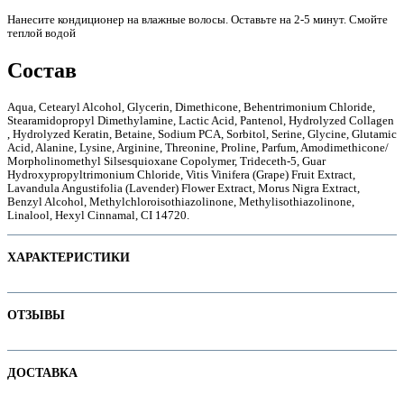
Нанесите кондиционер на влажные волосы. Оставьте на 2-5 минут. Смойте
теплой водой
Состав
е
Aqua, Cetearyl Alcohol, Glycerin, Dimethicone, Behentrimonium Сhloride,
Stearamidopropyl Dimethylamine, Lactic Acid, Pantenol, Hydrolyzed Collagen
, Hydrolyzed Keratin, Betaine, Sodium PCA, Sorbitol, Serine, Glycine, Glutamic
Acid, Alanine, Lysine, Arginine, Threonine, Proline, Parfum, Amodimethicone/
Morpholinomethyl Silsesquioxane Copolymer, Trideceth-5, Guar
Hydroxypropyltrimonium Chloride, Vitis Vinifera (Grape) Fruit Extract,
Lavandula Angustifolia (Lavender) Flower Extract, Morus Nigra Extract,
Benzyl Alcohol, Methylchloroisothiazolinone, Methylisothiazolinone,
Linalool, Hexyl Cinnamal, CI 14720.
ХАРАКТЕРИСТИКИ
Наименование параметра
Значение параметра
ОТЗЫВЫ
ие
Назначение
Не тестируется на животных
Отзывов пока нет. Ваш может стать первым!
ДОСТАВКА
Объем продукта
ы
Основная цена
17.25