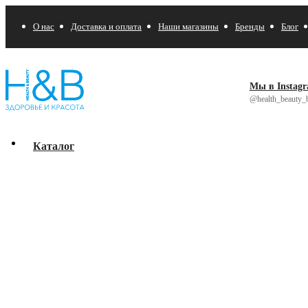
О нас
Доставка и оплата
Наши магазины
Бренды
Блог
Мы в Instag
@health_beauty_b
Каталог