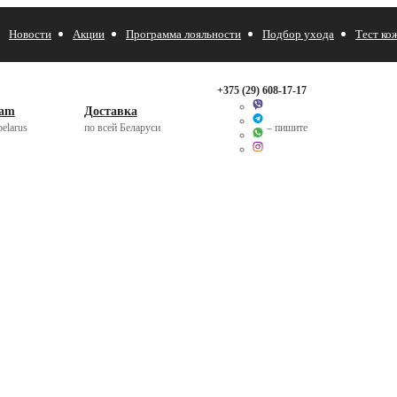
Новости
Акции
Программа лояльности
Подбор ухода
Тест ко
+375 (29)
608-17-17
ram
Доставка
elarus
по всей Беларуси
– пишите