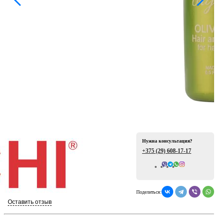
ая
Нужна консультация?
е
+375 (29)
608-17-17
Всего отзывов: 0
Поделиться:
ой
Оставить отзыв