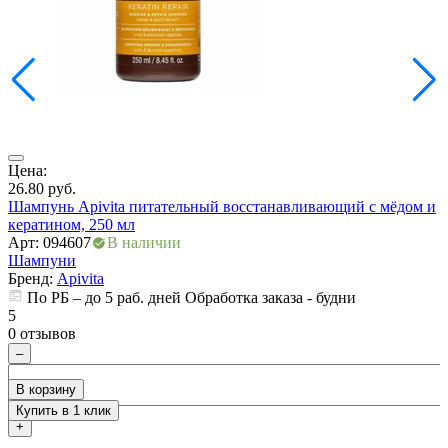
Цена:
Ц
26.80
руб.
1
Шампунь Apivita питательный восстанавливающий с мёдом и
Ш
кератином, 250 мл
а
Арт: 094607
В наличии
А
Шампуни
Бренд:
Apivita
По РБ – до 5 раб. дней Обработка заказа - будни
5
5
0 отзывов
0
–
В корзину
Купить в 1 клик
+