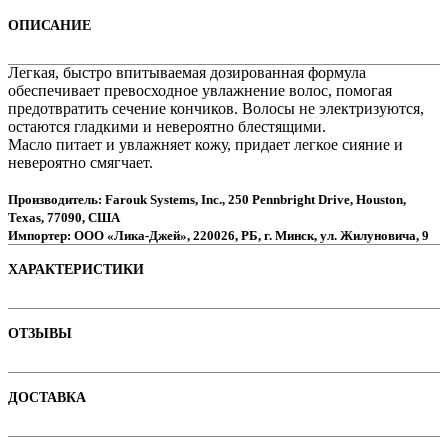
ОПИСАНИЕ
Легкая, быстро впитываемая дозированная формула
обеспечивает превосходное увлажнение волос, помогая
предотвратить сечение кончиков. Волосы не электризуются,
остаются гладкими и невероятно блестящими.
Масло питает и увлажняет кожу, придает легкое сияние и
невероятно смягчает.
Производитель: Farouk Systems, Inc., 250 Pennbright Drive, Houston,
Texas, 77090, США
Импортер: ООО «Лика-Джей», 220026, РБ, г. Минск, ул. Жилуновича, 9
е
ХАРАКТЕРИСТИКИ
Наименование параметра
Значение параметра
ОТЗЫВЫ
Не тестируется на животных
Основная цена
23.15
Отзывов пока нет. Ваш может стать первым!
ДОСТАВКА
Пол
е
Тип волос
C. Сухие / очень сухие волосы