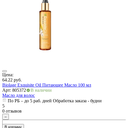
ры
Цена:
64.22
руб.
Biolage Exquisite Oil Питающее Масло 100 мл
Арт: 805372
В наличии
Масло для волос
По РБ – до 5 раб. дней Обработка заказа - будни
5
0 отзывов
–
В корзину