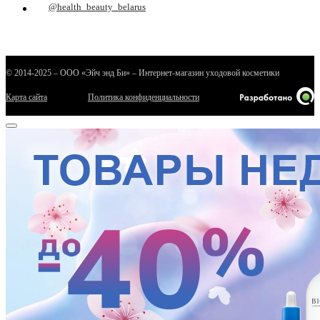
@health_beauty_belarus
© 2014-2025 – ООО «Эйч энд Би» – Интернет-магазин уходовой косметики
Карта сайта
Политика конфиденциальности
е
ные
ы