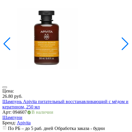
Цена:
Ц
26.80
руб.
1
Шампунь Apivita питательный восстанавливающий с мёдом и
Ш
кератином, 250 мл
а
Арт: 094607
В наличии
А
Шампуни
Бренд:
Apivita
По РБ – до 5 раб. дней Обработка заказа - будни