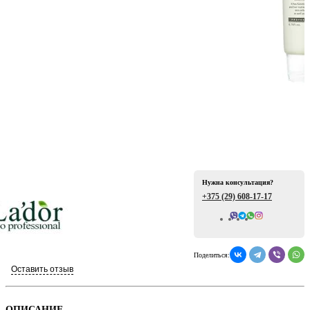
ая
Нужна консультация?
+375 (29)
608-17-17
е
Всего отзывов: 0
Поделиться:
Оставить отзыв
ой
ОПИСАНИЕ