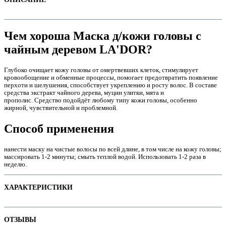
Чем хорошa Маска д/кожи головы с
чайным деревом LA'DOR?
Глубоко очищает кожу головы от омертвевших клеток, стимулирует
кровообощение и обменные процессы, помогает предотвратить появление
перхоти и шелушения, способствует укреплению и росту волос. В составе
средства экстракт чайного дерева, муцин улитки, мята и
прополис. Средство подойдёт любому типу кожи головы, особенно
жирной, чувствительной и проблемной.
Способ применения
е
нанести маску на чистые волосы по всей длине, в том числе на кожу головы;
массировать 1-2 минуты; смыть теплой водой. Использовать 1-2 раза в
неделю.
ХАРАКТЕРИСТИКИ
е
Наименование параметра
Значение параметра
ОТЗЫВЫ