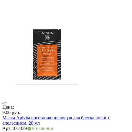
ры
Цена:
Ц
9.00
руб.
4
Маска Apivita восстанавливающая для блеска волос с
T
апельсином, 20 мл
А
Арт: 072339
В наличии
М