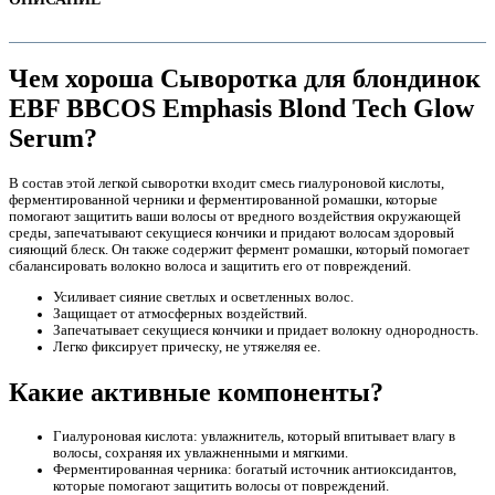
Чем хороша Сыворотка для блондинок
EBF BBCOS Emphasis Blond Tech Glow
Serum?
В состав этой легкой сыворотки входит смесь гиалуроновой кислоты,
ферментированной черники и ферментированной ромашки, которые
помогают защитить ваши волосы от вредного воздействия окружающей
среды, запечатывают секущиеся кончики и придают волосам здоровый
сияющий блеск. Он также содержит фермент ромашки, который помогает
сбалансировать волокно волоса и защитить его от повреждений.
е
Усиливает сияние светлых и осветленных волос.
Защищает от атмосферных воздействий.
Запечатывает секущиеся кончики и придает волокну однородность.
Легко фиксирует прическу, не утяжеляя ее.
Какие активные компоненты?
Гиалуроновая кислота: увлажнитель, который впитывает влагу в
е
волосы, сохраняя их увлажненными и мягкими.
Ферментированная черника: богатый источник антиоксидантов,
которые помогают защитить волосы от повреждений.