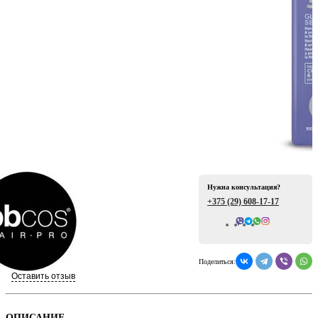
ая
Нужна консультация?
+375 (29)
608-17-17
е
Всего отзывов: 0
Поделиться:
Оставить отзыв
ой
ОПИСАНИЕ