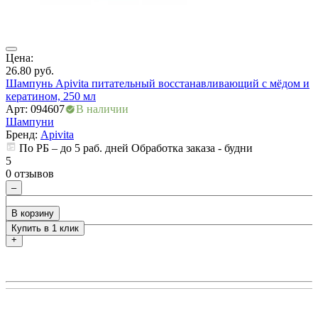
Цена:
Ц
26.80
руб.
1
Шампунь Apivita питательный восстанавливающий с мёдом и
Ш
кератином, 250 мл
а
Арт: 094607
В наличии
А
Шампуни
Бренд:
Apivita
По РБ – до 5 раб. дней Обработка заказа - будни
5
5
0 отзывов
0
–
В корзину
Купить в 1 клик
+