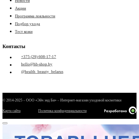
Новости
Акции
Программа лояльности
Подбор ухода
Тест кожи
Контакты
+375 (29) 608-17-17
е
hello@hb-shop.by
@health_beauty_belarus
ные
© 2014-2025 – ООО «Эйч энд Би» – Интернет-магазин уходовой косметики
Карта сайта
Политика конфиденциальности
ы