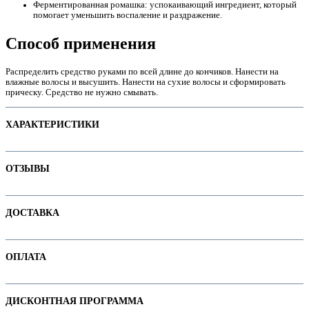
Ферментированная ромашка: успокаивающий ингредиент, который
помогает уменьшить воспаление и раздражение.
Способ применения
е
Распределить средство руками по всей длине до кончиков. Нанести на
влажные волосы и высушить. Нанести на сухие волосы и сформировать
прическу. Средство не нужно смывать.
ХАРАКТЕРИСТИКИ
Наименование параметра
Значение параметра
ОТЗЫВЫ
Не тестируется на животных
Основная цена
54.75
Отзывов пока нет. Ваш может стать первым!
ДОСТАВКА
Пол
Тип волос
ие
В интернет-магазине доступны варианты доставки:
Категория
Сыворотки и флюиды для волос
ОПЛАТА
1. Доставка курьером по Минску
Бренд
BBcos
2. Доставка по РБ с помощью служб "Белпочта" или "Европочта"
Оплачивайте покупки удобным способом. В интернет-магазине доступны
ДИСКОНТНАЯ ПРОГРАММА
ы
варианты оплаты: