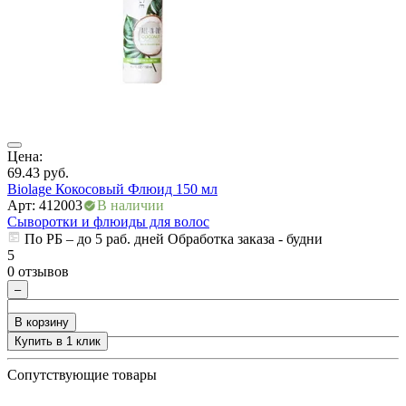
ия
Цена:
Ц
69.43
руб.
1
Biolage Кокосовый Флюид 150 мл
Арт: 412003
В наличии
А
Сыворотки и флюиды для волос
С
По РБ – до 5 раб. дней Обработка заказа - будни
5
5
0 отзывов
0
–
В корзину
Купить в 1 клик
+
Сопутствующие товары