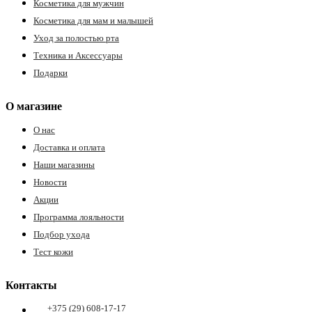
Косметика для мужчин
Косметика для мам и малышей
Уход за полостью рта
Техника и Аксессуары
Подарки
О магазине
О нас
е
Доставка и оплата
Наши магазины
Новости
ные
Акции
Программа лояльности
Подбор ухода
Тест кожи
Контакты
ы
+375 (29) 608-17-17