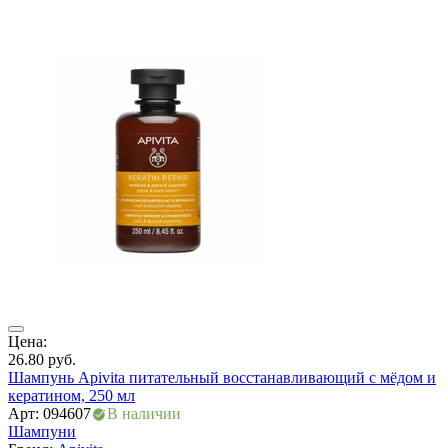
Цена:
Ц
26.80
руб.
1
Шампунь Apivita питательный восстанавливающий с мёдом и
Ш
кератином, 250 мл
а
Арт: 094607
В наличии
А
Шампуни