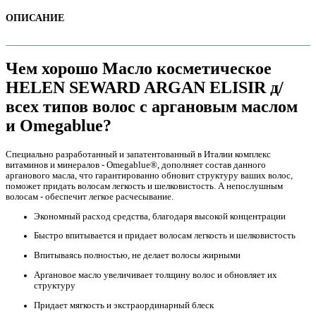
ОПИСАНИЕ
Чем хорошо Масло косметическое
HELEN SEWARD ARGAN ELISIR д/
всех типов волос с аргановым маслом
и Omegablue?
Специально разработанный и запатентованный в Италии комплекс
витаминов и минералов - Omegablue®, дополняет состав данного
арганового масла, что гарантированно обновит структуру ваших волос,
е
поможет придать волосам легкость и шелковистость. А непослушным
волосам - обеспечит легкое расчесывание.
Экономный расход средства, благодаря высокой концентрации
Быстро впитывается и придает волосам легкость и шелковистость
Впитываясь полностью, не делает волосы жирными
Аргановое масло увеличивает толщину волос и обновляет их
структуру
е
Придает мягкость и экстраординарный блеск