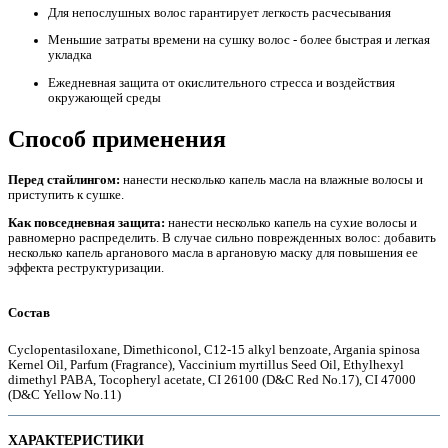
Для непослушных волос гарантирует легкость расчесывания
Меньшие затраты времени на сушку волос - более быстрая и легкая
укладка
Ежедневная защита от окислительного стресса и воздействия
е
окружающей среды
Способ применения
Перед стайлингом:
нанести несколько капель масла на влажные волосы и
приступить к сушке.
Как повседневная защита:
нанести несколько капель на сухие волосы и
равномерно распределить. В случае сильно поврежденных волос: добавить
несколько капель арганового масла в
аргановую маску
для повышения ее
эффекта реструктуризации.
Состав
Cyclopentasiloxane, Dimethiconol, C12-15 alkyl benzoate, Argania spinosa
ие
Kernel Oil, Parfum (Fragrance), Vaccinium myrtillus Seed Oil, Ethylhexyl
dimethyl PABA, Tocopheryl acetate, CI 26100 (D&C Red No.17), CI 47000
(D&C Yellow No.11)
ХАРАКТЕРИСТИКИ
ы