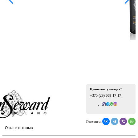
ая
Нужна консультация?
е
+375 (29)
608-17-17
Всего отзывов: 0
Поделиться:
ой
Оставить отзыв