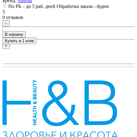
Бренд:
Apivita
По РБ – до 5 раб. дней Обработка заказа - будни
5
5
0 отзывов
0
–
В корзину
Купить в 1 клик
+