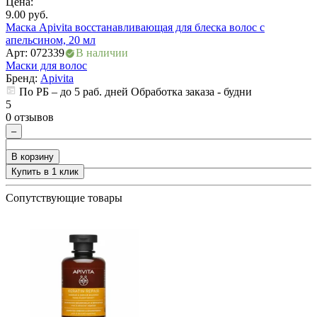
Цена:
Ц
ия
9.00
руб.
4
Маска Apivita восстанавливающая для блеска волос с
T
апельсином, 20 мл
А
Арт: 072339
В наличии
М
Маски для волос
Бренд:
Apivita
5
По РБ – до 5 раб. дней Обработка заказа - будни
0
5
0 отзывов
–
В корзину
Купить в 1 клик
+
Сопутствующие товары