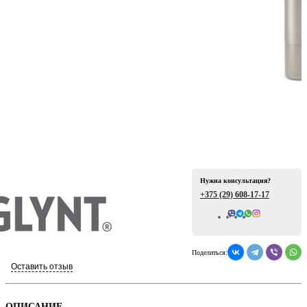
ая
Нужна консультация?
+375 (29)
608-17-17
е
Всего отзывов: 0
Поделиться:
Оставить отзыв
ой
ОПИСАНИЕ