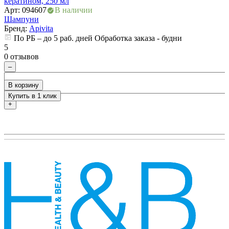
кератином, 250 мл
а
Арт: 094607
В наличии
А
Шампуни
Бренд:
Apivita
По РБ – до 5 раб. дней Обработка заказа - будни
5
5
0 отзывов
0
–
В корзину
Купить в 1 клик
+