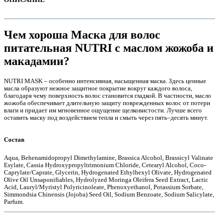
Чем хороша Маска для волос
питательная NUTRI с маслом жожоба и
макадамии?
NUTRI MASK – особенно интенсивная, насыщенная маска. Здесь ценные
масла образуют нежное защитное покрытие вокруг каждого волоса,
благодаря чему поверхность волос становится гладкой. В частности, масло
жожоба обеспечивает длительную защиту поврежденных волос от потери
влаги и придает им мгновенное ощущение щелковистости. Лучше всего
оставить маску под воздействием тепла и смыть через пять–десять минут.
е
Состав
Aqua, Behenamidopropyl Dimethylamine, Brassica Alcohol, Brassicyl Valinate
Esylate, Cassia Hydroxypropyltrimonium Chloride, Cetearyl Alcohol, Coco-
Caprylate/Caprate, Glycerin, Hydrogenated Ethylhexyl Olivate, Hydrogenated
Olive Oil Unsaponifiables, Hydrolyzed Moringa Oleifera Seed Extract, Lactic
Acid, Lauryl/Myristyl Polyricinoleate, Phenoxyethanol, Potassium Sorbate,
Simmondsia Chinensis (Jojoba) Seed Oil, Sodium Benzoate, Sodium Salicylate,
е
Parfum.