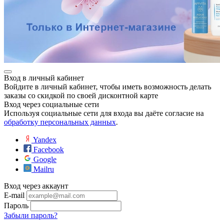
Вход в личный кабинет
Войдите в личный кабинет, чтобы иметь возможность делать
е
заказы со скидкой по своей дисконтной карте
Вход через социальные сети
Используя социальные сети для входа вы даёте согласие на
обработку персональных данных
.
ные
Yandex
Facebook
Google
Mailru
Вход через аккаунт
E-mail
Пароль
Забыли пароль?
ы