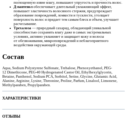
поглощенную извне влагу, повышают упругость и прочность волос.
Д-пантенол
обеспечивает длительный увлажняющий эффект,
повышает эластичность волосяного стержня, предупреждает
образование повреждений, ломкости и тусклости, утолщает
поверхность волос и придает тем самым блеск и объем, улучшает
расчесывание.
е
Трехалоза
— природный сахарид, обладающий уникальной
способностью сохранять влагу даже в самых экстремальных
условиях, активно увлажняет и защищает кожу и волосы
от обезвоживания, микроповреждений и неблагоприятного
воздействия окружающей среды.
Состав
Aqua, Sodium Polystyrene Sulfonate, Trehalose, Phenoxyethanol, PEG-
12 Dimethicone, PEG-40 Hydrogenated Castor Oil, Ethylhexylglycerin,
Betaine, Panthenol, Sodium PCA, Sorbitol, Serine, Glycine, Glutamic Acid,
Alanine, Arginine, Lysine, Threonine, Proline, Parfum, Linalool, Limonene,
Methylparaben, Propylparaben.
ХАРАКТЕРИСТИКИ
ие
Наименование параметра
Значение параметра
ОТЗЫВЫ
Не тестируется на животных
ы