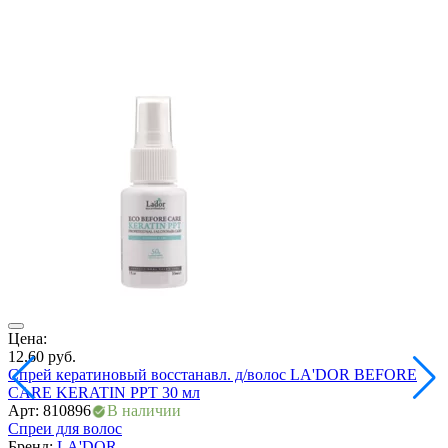
ия
Цена:
Ц
12.60
руб.
6
Спрей кератиновый восстанавл. д/волос LA'DOR BEFORE
С
CARE KERATIN PPT 30 мл
Арт: 810896
В наличии
А
Спреи для волос
С
Бренд:
LA'DOR