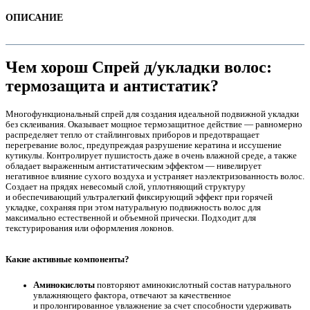
ОПИСАНИЕ
Чем хорош Спрей д/укладки волос:
термозащита и антистатик?
Многофункциональный спрей для создания идеальной подвижной укладки
без склеивания. Оказывает мощное термозащитное действие — равномерно
распределяет тепло от стайлинговых приборов и предотвращает
перегревание волос, предупреждая разрушение кератина и иссушение
кутикулы. Контролирует пушистость даже в очень влажной среде, а также
обладает выраженным антистатическим эффектом — нивелирует
негативное влияние сухого воздуха и устраняет наэлектризованность волос.
е
Создает на прядях невесомый слой, уплотняющий структуру
и обеспечивающий ультралегкий фиксирующий эффект при горячей
укладке, сохраняя при этом натуральную подвижность волос для
максимально естественной и объемной прически. Подходит для
текстурирования или оформления локонов.
Какие активные компоненты?
е
Аминокислоты
повторяют аминокислотный состав натурального
увлажняющего фактора, отвечают за качественное
и пролонгированное увлажнение за счет способности удерживать