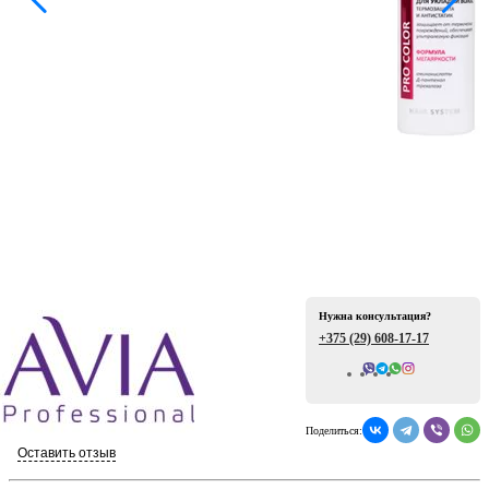
ая
Нужна консультация?
е
+375 (29)
608-17-17
Всего отзывов: 0
Поделиться:
ой
Оставить отзыв