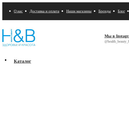
О нас
Доставка и оплата
Наши магазины
Бренды
Блог
Мы в Instag
@health_beauty_b
Каталог