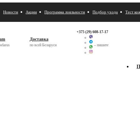
Новости
Акции
Программа лояльности
Подбор ухода
Тест ко
+375 (29)
608-17-17
ram
Доставка
elarus
по всей Беларуси
– пишите
П