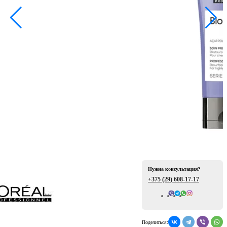
ая
е
Нужна консультация?
+375 (29)
608-17-17
Всего отзывов: 0
ой
Поделиться: