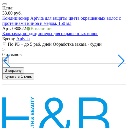
ия
Цена:
Ц
33.00
руб.
4
Кондиционер Apivita для защиты цвета окрашенных волос с
T
протеинами киноа и медом, 150 мл
А
Арт: 080822
В наличии
Б
Бальзамы, кондиционеры для окрашенных волос
Бренд:
Apivita
5
По РБ – до 5 раб. дней Обработка заказа - будни
0
5
0 отзывов
–
В корзину
Купить в 1 клик
+