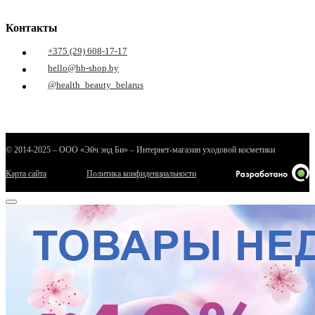
Контакты
+375 (29) 608-17-17
hello@hb-shop.by
@health_beauty_belarus
© 2014-2025 – ООО «Эйч энд Би» – Интернет-магазин уходовой косметики
Карта сайта
Политика конфиденциальности