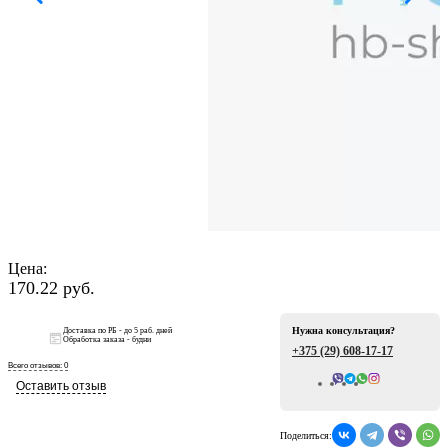
ая
Цена:
170.22 руб.
е
Нужна консультация?
Доставка по РБ - до 5 раб. дней
Обработка заказа - будни
+375 (29)
608-17-17
Всего отзывов: 0
Оставить отзыв
ой
Поделиться: