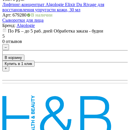
Лифтинг-концентрат Algologie Elixir Du Rivage для
1
восстановления упругости кожи, 30 мл
С
Арт: 679280
В наличии
у
Сыворотки для лица
А
Бренд:
Algologie
С
По РБ – до 5 раб. дней Обработка заказа - будни
5
0 отзывов
5
0
–
В корзину
Купить в 1 клик
+