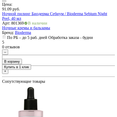
Цена:
7
ия
91.09
руб.
Г
Ночной пилинг Биодерма Себиум / Bioderma Sebium Night
о
Peel, 40 мл
А
Арт: 801369
В наличии
Н
Ночные кремы и бальзамы
Бренд:
Bioderma
По РБ – до 5 раб. дней Обработка заказа - будни
5
5
0
0 отзывов
–
В корзину
Купить в 1 клик
+
Сопутствующие товары