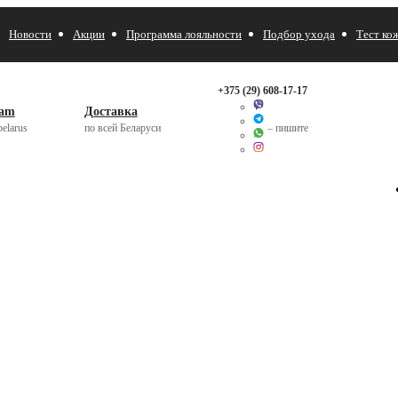
Новости
Акции
Программа лояльности
Подбор ухода
Тест ко
+375 (29)
608-17-17
ram
Доставка
elarus
по всей Беларуси
– пишите