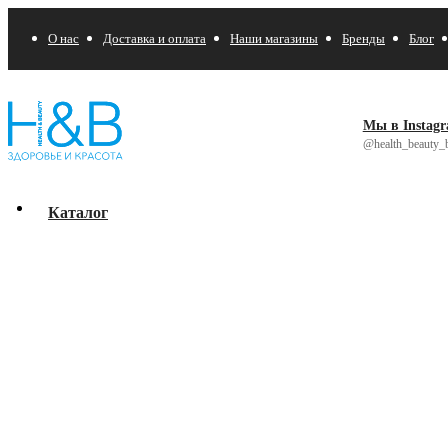
О нас
Доставка и оплата
Наши магазины
Бренды
Блог
Мы в Instag
@health_beauty_b
Каталог