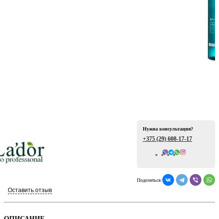
ая
Нужна консультация?
+375 (29)
608-17-17
е
Всего отзывов: 0
Поделиться:
Оставить отзыв
ой
ОПИСАНИЕ