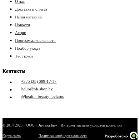
О нас
Доставка и оплата
Наши магазины
Новости
Акции
Программа лояльности
Подбор ухода
Тест кожи
е
Контакты
+375 (29) 608-17-17
ные
hello@hb-shop.by
@health_beauty_belarus
© 2014-2025 – ООО «Эйч энд Би» – Интернет-магазин уходовой косметики
Карта сайта
Политика конфиденциальности
ы