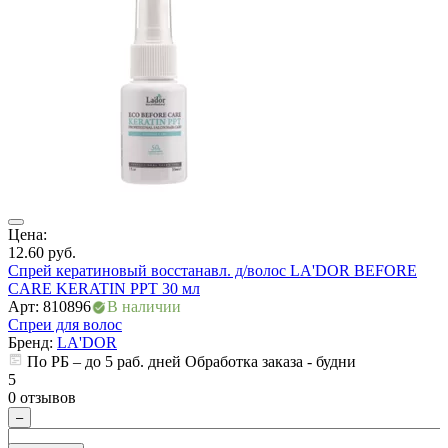
ия
Цена:
Ц
12.60
руб.
6
Спрей кератиновый восстанавл. д/волос LA'DOR BEFORE
С
CARE KERATIN PPT 30 мл
Арт: 810896
В наличии
А
Спреи для волос
С
Бренд:
LA'DOR
По РБ – до 5 раб. дней Обработка заказа - будни
5
5
0
0 отзывов
–