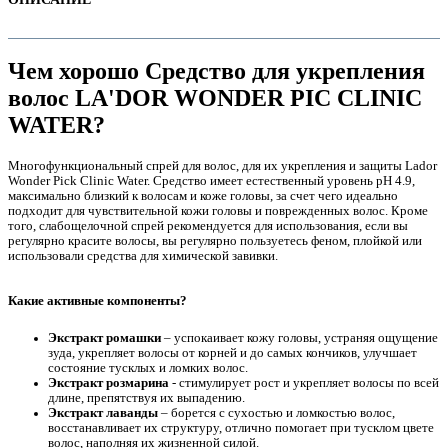
Чем хорошо Средство для укрепления
волос LA'DOR WONDER PIC CLINIC
WATER?
Многофункциональный спрей для волос, для их укрепления и защиты Lador
Wonder Pick Clinic Water. Средство имеет естественный уровень pH 4.9,
максимально близкий к волосам и коже головы, за счет чего идеально
подходит для чувствительной кожи головы и поврежденных волос. Кроме
того, слабощелочной спрей рекомендуется для использования, если вы
регулярно красите волосы, вы регулярно пользуетесь феном, плойкой или
использовали средства для химической завивки.
е
Какие активные компоненты?
Экстракт ромашки
– успокаивает кожу головы, устраняя ощущение
зуда, укрепляет волосы от корней и до самых кончиков, улучшает
состояние тусклых и ломких волос.
Экстракт розмарина
- стимулирует рост и укрепляет волосы по всей
длине, препятствуя их выпадению.
е
Экстракт лаванды
– борется с сухостью и ломкостью волос,
восстанавливает их структуру, отлично помогает при тусклом цвете
волос, наполняя их жизненной силой.