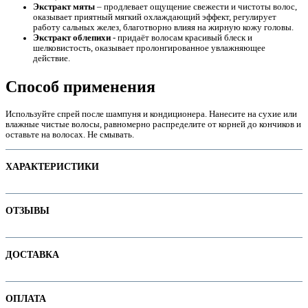
Экстракт мяты
– продлевает ощущение свежести и чистоты волос,
оказывает приятный мягкий охлаждающий эффект, регулирует
работу сальных желез, благотворно влияя на жирную кожу головы.
Экстракт облепихи
- придаёт волосам красивый блеск и
шелковистость, оказывает пролонгированное увлажняющее
действие.
е
Способ применения
Используйте спрей после шампуня и кондиционера. Нанесите на сухие или
влажные чистые волосы, равномерно распределите от корней до кончиков и
оставьте на волосах. Не смывать.
ХАРАКТЕРИСТИКИ
Наименование параметра
Значение параметра
ОТЗЫВЫ
Не тестируется на животных
Основная цена
37.45
Отзывов пока нет. Ваш может стать первым!
ие
ДОСТАВКА
Пол
Тип волос
D. Поврежденные волосы
В интернет-магазине доступны варианты доставки:
Категория
Спреи для волос
ОПЛАТА
ы