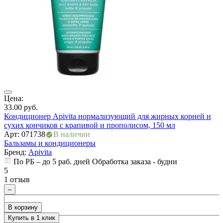
Цена:
Ц
33.00
руб.
3
Кондиционер Apivita нормализующий для жирных корней и
К
сухих кончиков с крапивой и прополисом, 150 мл
с
Арт: 071738
В наличии
А
Бальзамы и кондиционеры
Б
Бренд:
Apivita
По РБ – до 5 раб. дней Обработка заказа - будни
5
5
1 отзыв
0
–
В корзину
Купить в 1 клик