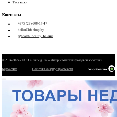
Тест кожи
Контакты
+375 (29) 608-17-17
hello@hb-shop.by
@health_beauty_belarus
е
© 2014-2025 – ООО «Эйч энд Би» – Интернет-магазин уходовой косметики
Карта сайта
Политика конфиденциальности
ные
ы