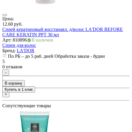
ия
Цена:
Ц
12.60
руб.
6
Спрей кератиновый восстанавл. д/волос LA'DOR BEFORE
С
CARE KERATIN PPT 30 мл
Арт: 810896
В наличии
А
Спреи для волос
С
Бренд:
LA'DOR
По РБ – до 5 раб. дней Обработка заказа - будни
5
5
0
0 отзывов
–
В корзину
Купить в 1 клик
+
Сопутствующие товары