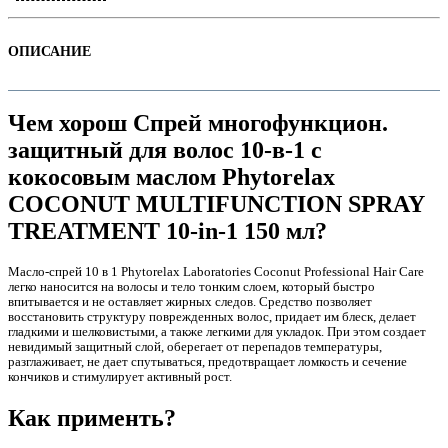
ОПИСАНИЕ
Чем хорош Спрей многофункцион.
защитный для волос 10-в-1 с
кокосовым маслом Phytorelax
COCONUT MULTIFUNCTION SPRAY
TREATMENT 10-in-1 150 мл?
е
Масло-спрей 10 в 1 Phytorelax Laboratories Coconut Professional Hair Care
легко наносится на волосы и тело тонким слоем, который быстро
впитывается и не оставляет жирных следов. Средство позволяет
восстановить структуру поврежденных волос, придает им блеск, делает
гладкими и шелковистыми, а также легкими для укладок. При этом создает
невидимый защитный слой, оберегает от перепадов температуры,
разглаживает, не дает спутываться, предотвращает ломкость и сечение
кончиков и стимулирует активный рост.
е
Как применть?