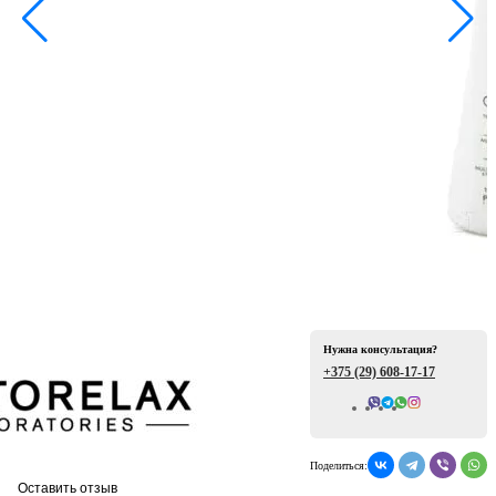
ая
е
Нужна консультация?
+375 (29)
608-17-17
Всего отзывов: 0
ой
Поделиться:
Оставить отзыв