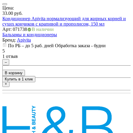
Цена:
Ц
33.00
руб.
3
Кондиционер Apivita нормализующий для жирных корней и
К
сухих кончиков с крапивой и прополисом, 150 мл
с
Арт: 071738
В наличии
А
Бальзамы и кондиционеры
Б
Бренд:
Apivita
По РБ – до 5 раб. дней Обработка заказа - будни
5
5
1 отзыв
0
–
В корзину
Купить в 1 клик
+