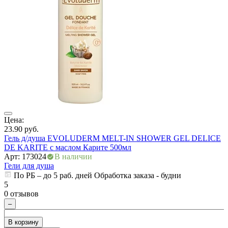
ры
Цена:
Ц
23.90
руб.
4
Гель д/душа EVOLUDERM MELT-IN SHOWER GEL DELICE
Г
DE KARITE с маслом Карите 500мл
А
Арт: 173024
В наличии
Г
Гели для душа
По РБ – до 5 раб. дней Обработка заказа - будни
5
5
0 отзывов
0
–
В корзину