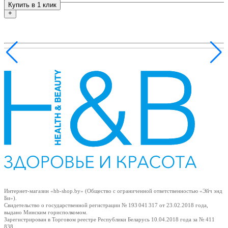
Купить в 1 клик
ия
+
Интернет-магазин «hb-shop.by» (Общество с ограниченной ответственностью «Эйч энд
Би»).
Свидетельство о государственной регистрации № 193 041 317
от 23.02.2018
года,
выдано Минским горисполкомом.
Зарегистрирован в Торговом реестре Республики Беларусь
10.04.2018
года за № 411
838.