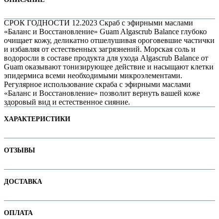
СРОК ГОДНОСТИ 12.2023 Скраб с эфирными маслами
«Баланс и Восстановление» Guam Algascrub Balance глубоко
очищает кожу, деликатно отшелушивая ороговевшие частички
и избавляя от естественных загрязнений. Морская соль и
водоросли в составе продукта для ухода Algascrub Balance от
Guam оказывают тонизирующее действие и насыщают клетки
эпидермиса всеми необходимыми микроэлементами.
Регулярное использование скраба с эфирными маслами
«Баланс и Восстановление» позволит вернуть вашей коже
здоровый вид и естественное сияние.
ХАРАКТЕРИСТИКИ
е
Наименование параметра
Значение параметра
ОТЗЫВЫ
Основная цена
Категория
Скрабы и пилинги для тела
Отзывов пока нет. Ваш может стать первым!
ДОСТАВКА
Бренд
GUAM
е
В интернет-магазине доступны варианты доставки:
ОПЛАТА