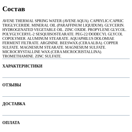
Состав
AVENE THERMAL SPRING WATER (AVENE AQUA). CAPRYLIC/CAPRIC
е
TRIGLYCERIDE. MINERAL OIL (PARAFFINUM LIQUIDUM). GLYCERIN.
HYDROGENATED VEGETABLE OIL. ZINC OXIDE. PROPYLENE GLYCOL.
POLYGLYCERYL-2 SESQUIISOSTEARATE. PEG-22/DODECYL GLYCOL
COPOLYMER. ALUMINUM STEARATE. AQUAPHILUS DOLOMIAE
FERMENT FILTRATE. ARGININE. BEESWAX (CERA ALBA). COPPER
SULFATE. MAGNESIUM STEARATE. MAGNESIUM SULFATE.
MICROCRYSTALLINE WAX (CERA MICROCRISTALLINA).
TROMETHAMINE. ZINC SULFATE.
ХАРАКТЕРИСТИКИ
Наименование параметра
Значение параметра
ОТЗЫВЫ
Основная цена
22.00
Категория
Кремы и бальзамы для тела
Отзывов пока нет. Ваш может стать первым!
ДОСТАВКА
ие
Бренд
Avene
Линейка бренда
Avene Cicalfate
В интернет-магазине доступны варианты доставки:
ОПЛАТА
1. Доставка курьером по Минску
ы