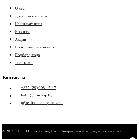
О нас
Доставка и оплата
Наши магазины
Новости
Акции
Программа лояльности
Подбор ухода
е
Тест кожи
Контакты
ные
+375 (29) 608-17-17
hello@hb-shop.by
@health_beauty_belarus
© 2014-2025 – ООО «Эйч энд Би» – Интернет-магазин уходовой косметики
ы