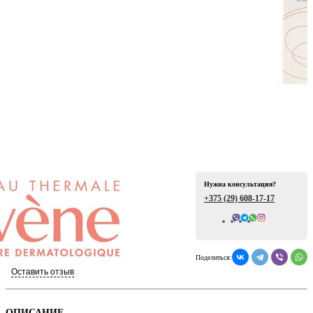
ая
Нужна консультация?
+375 (29)
608-17-17
е
Всего отзывов: 0
Поделиться:
Оставить отзыв
ой
ОПИСАНИЕ