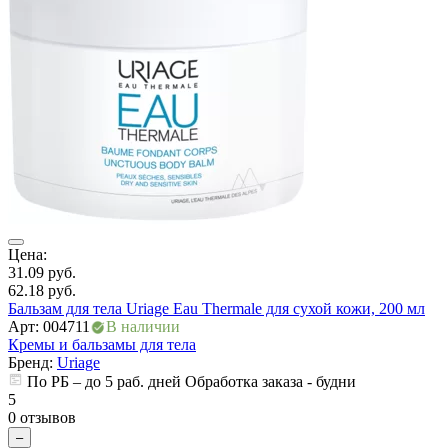
ия
Ц
4
Г
Цена:
о
31.09
руб.
А
62.18
руб.
К
Бальзам для тела Uriage Eau Thermale для сухой кожи, 200 мл
Арт: 004711
В наличии
Кремы и бальзамы для тела
5
Бренд:
Uriage
0
По РБ – до 5 раб. дней Обработка заказа - будни
5
0 отзывов
–