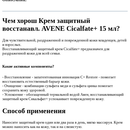
Чем хорош Крем защитный
восстанавл. AVENE Cicalfate+ 15 мл?
Для чувствительной, раздраженной и поврежденной кожи младенцев, детей
и взрослых.
Восстанавливающий защитный крем Cicalfate+ предназначен для
раздраженной кожи для всей семьи.
Какие активные компоненты?
е
- Восстановление - запатентованная инновация С+ Restore -
помогает
восстановить естественный барьер кожи.
- Очищение - комбинация сульфата меди и сульфата цинка помогает
сохранить кожу здоровой.
- Успокоение - обогащенный термальной водой Авен, восстанавливающий
защитный крем Сикальфат+ успокаивает поврежденную кожу.
Способ применения
е
Наносите защитный крем один или два раза в день, мягко массируя. Крем
можно наносить как на кожу, так и на слизистую.