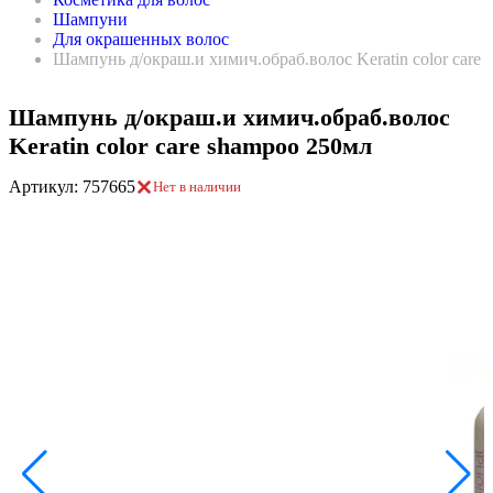
Шампуни
Для окрашенных волос
Шампунь д/окраш.и химич.обраб.волос Keratin color care
Шампунь д/окраш.и химич.обраб.волос
Keratin color care shampoo 250мл
Артикул: 757665
Нет в наличии