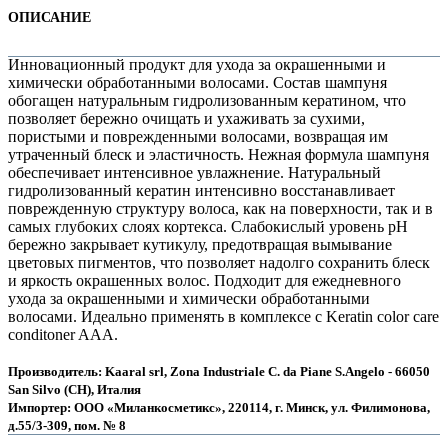
ОПИСАНИЕ
Инновационный продукт для ухода за окрашенными и
химически обработанными волосами. Состав шампуня
обогащен натуральным гидролизованным кератином, что
позволяет бережно очищать и ухаживать за сухими,
пористыми и поврежденными волосами, возвращая им
утраченный блеск и эластичность. Нежная формула шампуня
обеспечивает интенсивное увлажнение. Натуральный
гидролизованный кератин интенсивно восстанавливает
поврежденную структуру волоса, как на поверхности, так и в
самых глубоких слоях кортекса. Слабокислый уровень рН
бережно закрывает кутикулу, предотвращая вымывание
цветовых пигментов, что позволяет надолго сохранить блеск
е
и яркость окрашенных волос. Подходит для ежедневного
ухода за окрашенными и химически обработанными
волосами. Идеально применять в комплексе с Keratin color care
conditoner AAA.
Производитель: Kaaral srl, Zona Industriale C. da Piane S.Angelo - 66050
San Silvo (CH), Италия
е
Импортер: ООО «Миланкосметикс», 220114, г. Минск, ул. Филимонова,
д.55/3-309, пом. № 8