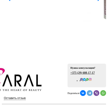
ая
Нужна консультация?
е
+375 (29)
608-17-17
Всего отзывов: 0
Поделиться:
ой
Оставить отзыв