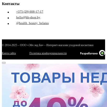
Контакты
+375 (29) 608-17-17
hello@hb-shop.by
@health_beauty_belarus
© 2014-2025 – ООО «Эйч энд Би» – Интернет-магазин уходовой косметики
Карта сайта
Политика конфиденциальности