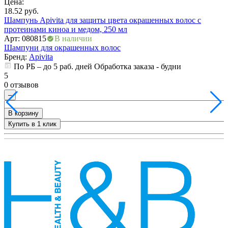
Цена:
Ц
ия
18.52
руб.
2
Шампунь Apivita для защиты цвета окрашенных волос с
T
протеинами киноа и медом, 250 мл
А
Арт: 080815
В наличии
Шампуни для окрашенных волос
Бренд:
Apivita
5
По РБ – до 5 раб. дней Обработка заказа - будни
0
5
0 отзывов
–
В корзину
Купить в 1 клик
+