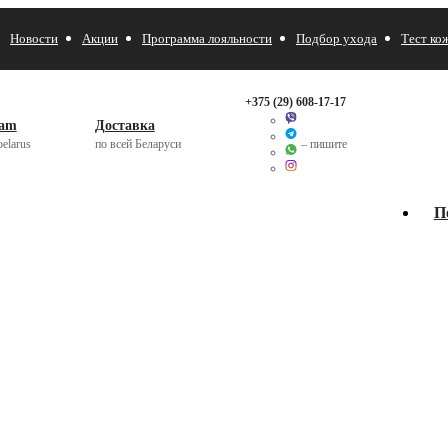
Новости
Акции
Программа лояльности
Подбор ухода
Тест ко
+375 (29)
608-17-17
ram
Доставка
elarus
по всей Беларуси
– пишите
П