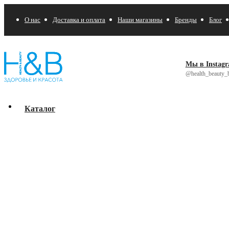
О нас
Доставка и оплата
Наши магазины
Бренды
Блог
Мы в Instag
@health_beauty_b
Каталог