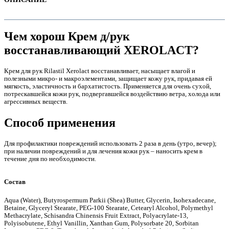
Чем хорош Крем д/рук
восстанавливающий XEROLACT?
Крем для рук Rilastil Xerolact восстанавливает, насыщает влагой и
полезными микро- и макроэлементами, защищает кожу рук, придавая ей
мягкость, эластичность и бархатистость. Применяется для очень сухой,
потрескавшейся кожи рук, подвергавшейся воздействию ветра, холода или
агрессивных веществ.
Способ применения
е
Для профилактики повреждений использовать 2 раза в день (утро, вечер);
при наличии повреждений и для лечения кожи рук – наносить крем в
течение дня по необходимости.
Состав
Aqua (Water), Butyrospermum Parkii (Shea) Butter, Glycerin, Isohexadecane,
е
Betaine, Glyceryl Stearate, PEG-100 Stearate, Cetearyl Alcohol, Polymethyl
Methacrylate, Schisandra Chinensis Fruit Extract, Polyacrylate-13,
Polyisobutene, Ethyl Vanillin, Xanthan Gum, Polysorbate 20, Sorbitan