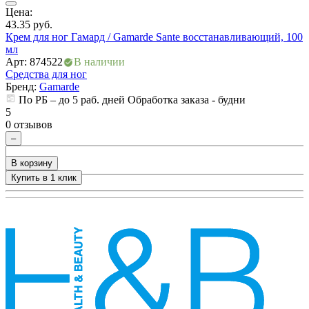
Цена:
43.35
руб.
А
Крем для ног Гамард / Gamarde Sante восстанавливающий, 100
С
мл
Арт: 874522
В наличии
5
Средства для ног
0
Бренд:
Gamarde
По РБ – до 5 раб. дней Обработка заказа - будни
5
0 отзывов
–
В корзину
Купить в 1 клик
+