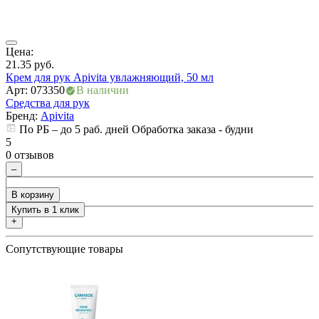
ия
Цена:
Ц
21.35
руб.
5
Крем для рук Apivita увлажняющий, 50 мл
К
Арт: 073350
В наличии
А
Средства для рук
С
Бренд:
Apivita
По РБ – до 5 раб. дней Обработка заказа - будни
5
5
0 отзывов
0
–
В корзину
Купить в 1 клик
+
Сопутствующие товары