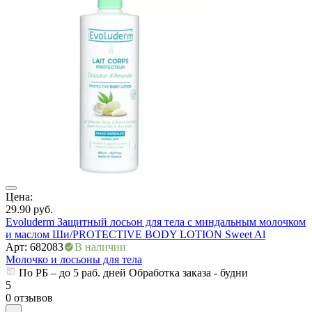
ры
Цена:
Ц
29.90
руб.
3
Evoluderm Защитный лосьон для тела с миндальным молочком
М
и маслом Ши/PROTECTIVE BODY LOTION Sweet Al
Ж
Арт: 682083
В наличии
А
Молочко и лосьоны для тела
М
По РБ – до 5 раб. дней Обработка заказа - будни
5
0 отзывов
5
0
–