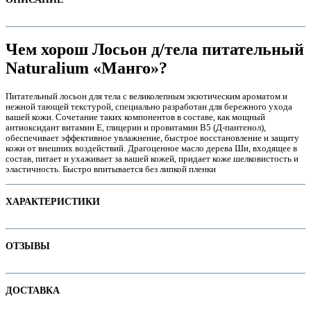
Чем хорош Лосьон д/тела питательный
Naturalium «Манго»?
Питательный лосьон для тела с великолепным экзотическим ароматом и
нежной тающей текстурой, специально разработан для бережного ухода
вашей кожи. Сочетание таких компонентов в составе, как мощный
антиоксидант витамин Е, глицерин и провитамин В5 (Д-пантенол),
обеспечивает эффективное увлажнение, быстрое восстановление и защиту
кожи от внешних воздействий. Драгоценное масло дерева Ши, входящее в
состав, питает и ухаживает за вашей кожей, придает коже шелковистость и
эластичность. Быстро впитывается без липкой пленки
е
ХАРАКТЕРИСТИКИ
Наименование параметра
Значение параметра
ОТЗЫВЫ
Основная цена
21.75
Категория
Молочко и лосьоны для тела
Отзывов пока нет. Ваш может стать первым!
е
ДОСТАВКА
Бренд
Naturalium