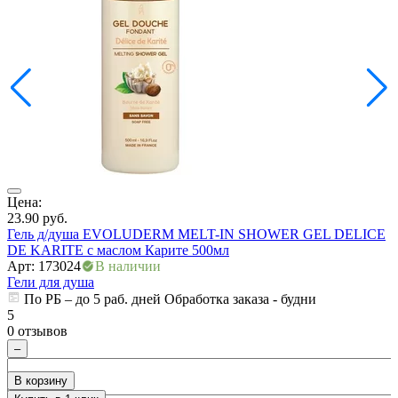
Цена:
Ц
23.90
руб.
4
Гель д/душа EVOLUDERM MELT-IN SHOWER GEL DELICE
Г
DE KARITE с маслом Карите 500мл
А
Арт: 173024
В наличии
Г
Гели для душа
По РБ – до 5 раб. дней Обработка заказа - будни
5
5
0 отзывов
0
–
В корзину