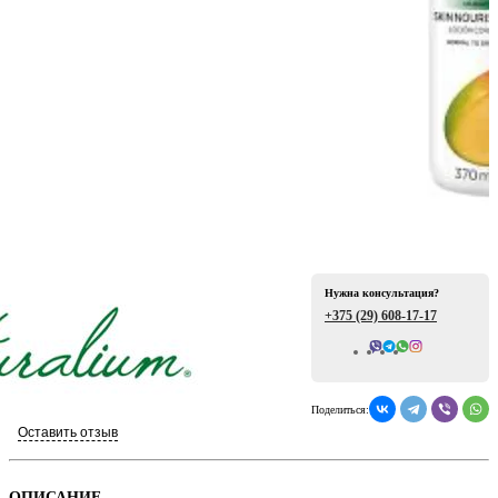
ая
Нужна консультация?
+375 (29)
608-17-17
е
Всего отзывов: 0
Поделиться:
Оставить отзыв
ой
ОПИСАНИЕ