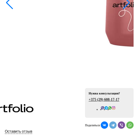
ая
е
Нужна консультация?
+375 (29)
608-17-17
Всего отзывов: 0
ой
Поделиться:
Оставить отзыв