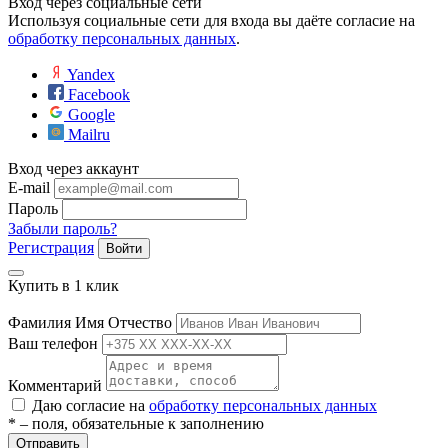
Вход через социальные сети
Используя социальные сети для входа вы даёте согласие на
обработку персональных данных
.
Yandex
Facebook
Google
Mailru
Вход через аккаунт
E-mail
е
Пароль
Забыли пароль?
Регистрация
Войти
ные
Купить в 1 клик
Фамилия Имя Отчество
Ваш телефон
Комментарий
Даю согласие на
обработку персональных данных
* – поля, обязательные к заполнению
ы
Отправить