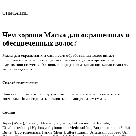
ОПИСАНИЕ
Чем хороша Маска для окрашенных и
обесцвеченных волос?
Маска для окрашенных и химически обработанных волос питает
поврежденные волосы продлевает стойкость цвета и препятствует
вымыванию пигмента. Активные ингредиенты: масло ши, масло семян льна,
масло макадамии.
е
Способ применения
Нанести на вымытые и подсушенные полотенцем волосы по длине и
кончикам. Помассировать, оставить на 5 минут, затем смыть.
Состав
Aqua (Water), Cetearyl Alcohol, Glycerin, Cetrimonium Chloride,
е
Dipalmitoylethyl Hydroxyethylmonium Methosulfate, Butyrospermum Parkii
Butter (Butyrospermum Parkii (Shea) Butter), Linum Usitatissimum Seed Oil