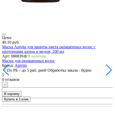
ия
Цена:
Ц
40.10
руб.
6
Маска Apivita для защиты цвета окрашенных волос с
T
протеинами киноа и медом, 200 мл
А
Арт: 080839
В наличии
М
Маски для окрашенных волос
Бренд:
Apivita
5
По РБ – до 5 раб. дней Обработка заказа - будни
0
5
0 отзывов
–
В корзину
Купить в 1 клик
+