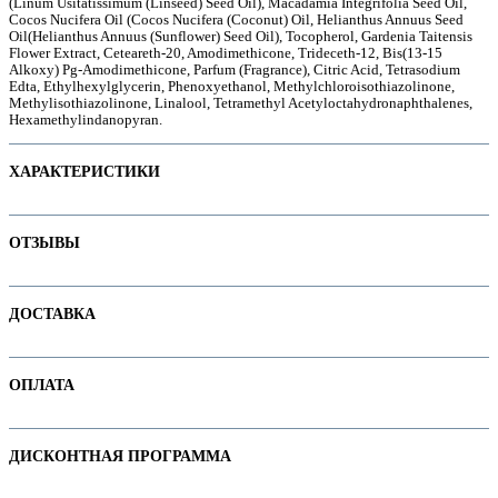
(Linum Usitatissimum (Linseed) Seed Oil), Macadamia Integrifolia Seed Oil,
Cocos Nucifera Oil (Cocos Nucifera (Coconut) Oil, Helianthus Annuus Seed
Oil(Helianthus Annuus (Sunflower) Seed Oil), Tocopherol, Gardenia Taitensis
Flower Extract, Ceteareth-20, Amodimethicone, Trideceth-12, Bis(13-15
Alkoxy) Pg-Amodimethicone, Parfum (Fragrance), Citric Acid, Tetrasodium
Edta, Ethylhexylglycerin, Phenoxyethanol, Methylchloroisothiazolinone,
е
Methylisothiazolinone, Linalool, Tetramethyl Acetyloctahydronaphthalenes,
Hexamethylindanopyran.
ХАРАКТЕРИСТИКИ
Наименование параметра
Значение параметра
ОТЗЫВЫ
Назначение
Не тестируется на животных
Отзывов пока нет. Ваш может стать первым!
ДОСТАВКА
Объем продукта
Основная цена
54.55
В интернет-магазине доступны варианты доставки:
Пол
ОПЛАТА
ие
1. Доставка курьером по Минску
Тип волос
F. Окрашенные волосы
Категория
Маски для окрашенных волос
2. Доставка по РБ с помощью служб "Белпочта" или "Европочта"
Оплачивайте покупки удобным способом. В интернет-магазине доступны
ДИСКОНТНАЯ ПРОГРАММА
варианты оплаты:
Бренд
ARTFOLIO
Подробнее про все способы смотрите на странице "
Доставка
"
ы
1. Наличными. При самовывозе или доставке курьером.