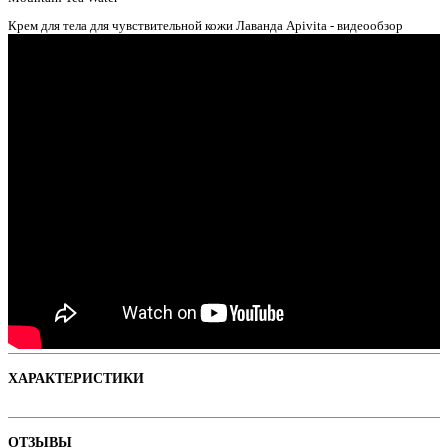
Крем для тела для чувствительной кожи Лаванда Apivita - видеообзор
ры
ХАРАКТЕРИСТИКИ
Наименование параметра
Значение параметра
ОТЗЫВЫ