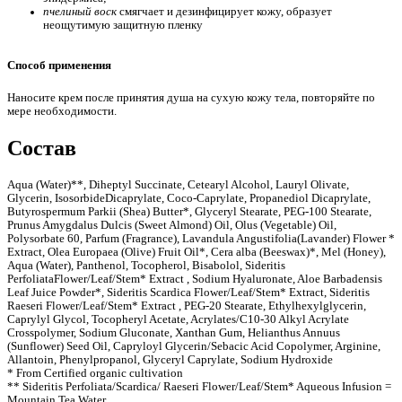
пчелиный воск
смягчает и дезинфицирует кожу, образует
неощутимую защитную пленку
Способ применения
е
Наносите крем после принятия душа на сухую кожу тела, повторяйте по
мере необходимости.
Состав
Aqua (Water)**, Diheptyl Succinate, Cetearyl Alcohol, Lauryl Olivate,
Glycerin, IsosorbideDicaprylate, Coco-Caprylate, Propanediol Dicaprylate,
Butyrospermum Parkii (Shea) Butter*, Glyceryl Stearate, PEG-100 Stearate,
Prunus Amygdalus Dulcis (Sweet Almond) Oil, Olus (Vegetable) Oil,
Polysorbate 60, Parfum (Fragrance), Lavandula Angustifolia(Lavander) Flower *
Extract, Olea Europaea (Olive) Fruit Oil*, Cera alba (Beeswax)*, Mel (Honey),
Aqua (Water), Panthenol, Tocopherol, Bisabolol, Sideritis
PerfoliataFlower/Leaf/Stem* Extract , Sodium Hyaluronate, Aloe Barbadensis
Leaf Juice Powder*, Sideritis Scardica Flower/Leaf/Stem* Extract, Sideritis
Raeseri Flower/Leaf/Stem* Extract , PEG-20 Stearate, Ethylhexylglycerin,
ие
Caprylyl Glycol, Tocopheryl Acetate, Acrylates/C10-30 Alkyl Acrylate
Crosspolymer, Sodium Gluconate, Xanthan Gum, Helianthus Annuus
(Sunflower) Seed Oil, Capryloyl Glycerin/Sebacic Acid Copolymer, Arginine,
Allantoin, Phenylpropanol, Glyceryl Caprylate, Sodium Hydroxide
* From Certified organic cultivation
** Sideritis Perfoliata/Scardica/ Raeseri Flower/Leaf/Stem* Aqueous Infusion =
ы
Mountain Tea Water