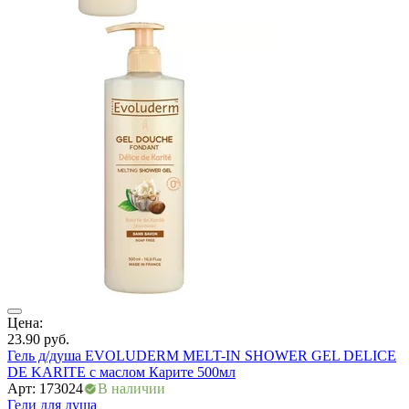
Цена:
Ц
23.90
руб.
4
Гель д/душа EVOLUDERM MELT-IN SHOWER GEL DELICE
Г
DE KARITE с маслом Карите 500мл
А
Арт: 173024
В наличии
Г
Гели для душа