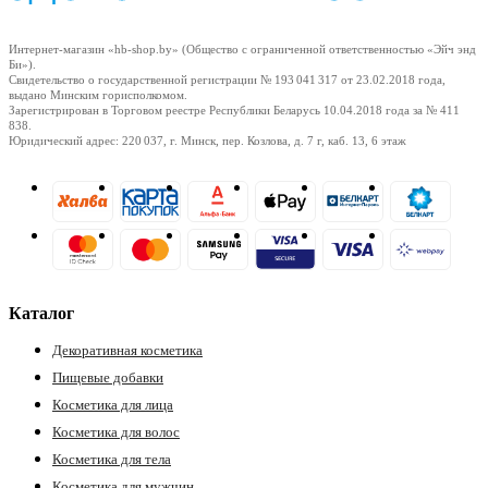
Интернет-магазин «hb-shop.by» (Общество с ограниченной ответственностью «Эйч энд
Би»).
Свидетельство о государственной регистрации № 193 041 317
от 23.02.2018
года,
выдано Минским горисполкомом.
Зарегистрирован в Торговом реестре Республики Беларусь
10.04.2018
года за № 411
838.
Юридический адрес: 220 037, г. Минск, пер. Козлова, д. 7 г, каб. 13, 6 этаж
е
ные
Каталог
Декоративная косметика
Пищевые добавки
Косметика для лица
Косметика для волос
Косметика для тела
ы
Косметика для мужчин