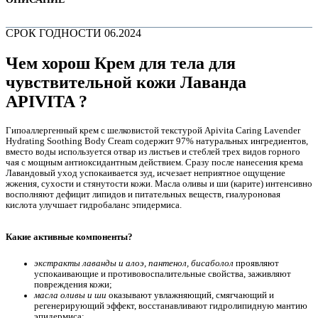
СРОК ГОДНОСТИ 06.2024
Чем хорош Крем для тела для
чувствительной кожи Лаванда
APIVITA ?
Гипоаллергенный крем с шелковистой текстурой Apivita Caring Lavender
Hydrating Soothing Body Cream содержит 97% натуральных ингредиентов,
вместо воды используется отвар из листьев и стеблей трех видов горного
чая с мощным антиоксидантным действием. Сразу после нанесения крема
Лавандовый уход
успокаивается зуд, исчезает неприятное ощущение
жжения, сухости и стянутости кожи.
Масла оливы и ши (карите) интенсивно
е
восполняют дефицит липидов и питательных веществ, гиалуроновая
кислота улучшает гидробаланс эпидермиса.
Какие активные компоненты?
экстракты лаванды и алоэ, пантенол, бисаболол
проявляют
успокаивающие и противовоспалительные свойства, заживляют
повреждения кожи;
е
масла оливы и ши
оказывают увлажняющий, смягчающий и
регенерирующий эффект, восстанавливают гидролипидную мантию
эпидермиса;