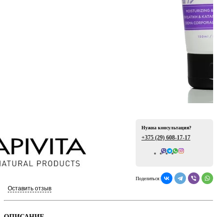
ая
Нужна консультация?
+375 (29)
608-17-17
е
Всего отзывов: 0
Поделиться:
Оставить отзыв
ой
ОПИСАНИЕ