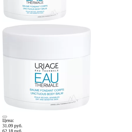
Ц
4
Г
Цена:
о
31.09
руб.
А
62.18
руб.