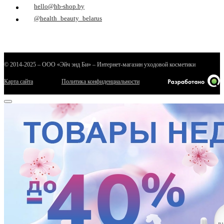
hello@hb-shop.by
ие
@health_beauty_belarus
© 2014-2025 – ООО «Эйч энд Би» – Интернет-магазин уходовой косметики
е
Карта сайта
Политика конфиденциальности