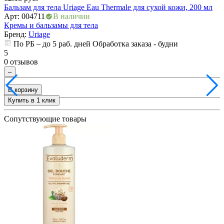
К
Бальзам для тела Uriage Eau Thermale для сухой кожи, 200 мл
Арт: 004711
В наличии
Кремы и бальзамы для тела
5
Бренд:
Uriage
0
По РБ – до 5 раб. дней Обработка заказа - будни
5
0 отзывов
–
В корзину
Купить в 1 клик
+
Сопутствующие товары