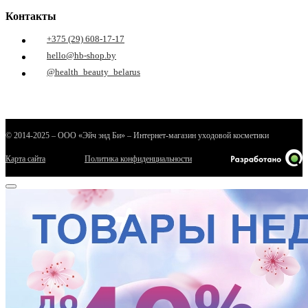
Контакты
+375 (29) 608-17-17
hello@hb-shop.by
@health_beauty_belarus
© 2014-2025 – ООО «Эйч энд Би» – Интернет-магазин уходовой косметики
Карта сайта
Политика конфиденциальности