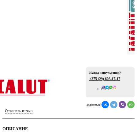
ая
Нужна консультация?
+375 (29)
608-17-17
Всего отзывов: 0
е
Поделиться:
Оставить отзыв
ой
ОПИСАНИЕ