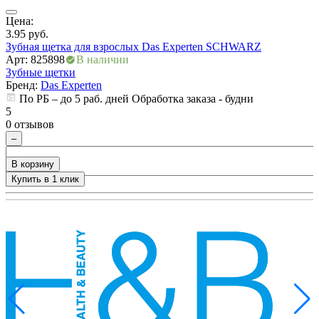
Цена:
Ц
3.95
руб.
3
Зубная щетка для взрослых Das Experten SCHWARZ
Арт: 825898
В наличии
А
Зубные щетки
Бренд:
Das Experten
По РБ – до 5 раб. дней Обработка заказа - будни
5
5
0 отзывов
0
ры
–
В корзину
Купить в 1 клик
+