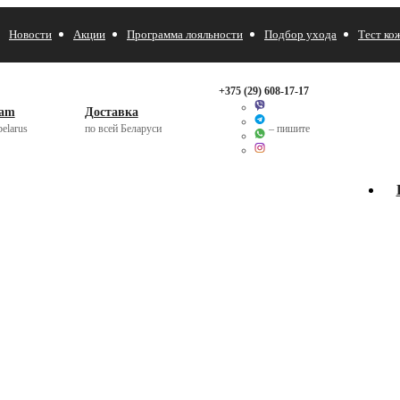
Новости
Акции
Программа лояльности
Подбор ухода
Тест ко
+375 (29)
608-17-17
ram
Доставка
elarus
по всей Беларуси
– пишите