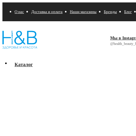
О нас
Доставка и оплата
Наши магазины
Бренды
Блог
Мы в Instag
@health_beauty_b
Каталог