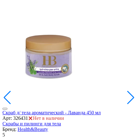
ия
Скраб д/ тела ароматический - Лаванда 450 мл
С
Арт: 326431
Нет в наличии
А
Скрабы и пилинги для тела
С
Бренд:
Health&Beauty
5
5