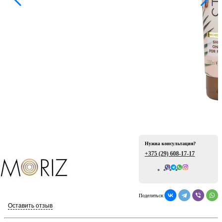
ая
Нужна консультация?
е
+375 (29)
608-17-17
Всего отзывов: 0
Поделиться:
ой
Оставить отзыв