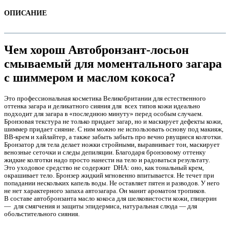
ОПИСАНИЕ
Чем хорош Автобронзант-лосьон
смываемый для моментального загара
с шиммером и маслом кокоса?
Это профессиональная косметика Великобритании для естественного
оттенка загара и деликатного сияния для всех типов кожи идеально
подходит для загара в «последнюю минуту» перед особым случаем.
Бронзовая текстура не только придает загар, но и маскирует дефекты кожи,
шиммер придает сияние. С ним можно не использовать основу под макияж,
е
BB-крем и хайлайтер, а также забыть забыть про вечно рвущиеся колготки.
Бронзатор для тела делает ножки стройными, выравнивает тон, маскирует
венозные сеточки и следы депиляции. Благодаря бронзовому оттенку
жидкие колготки надо просто нанести на тело и радоваться результату.
Это уходовое средство не содержит DHA: оно, как тональный крем,
окрашивает тело. Бронзер жидкий мгновенно впитывается. Не течет при
попадании нескольких капель воды. Не оставляет пятен и разводов. У него
не нет характерного запаха автозагара. Он манит ароматом тропиков.
В составе автобронзанта масло кокоса для шелковистости кожи, глицерин
— для смягчения и защиты эпидермиса, натуральная слюда — для
е
обольстительного сияния.