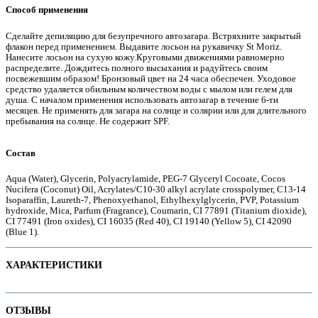
Способ применения
Сделайте депиляцию для безупречного автозагара. Встряхните закрытый
флакон перед применением. Выдавите лосьон на рукавичку St Moriz.
Нанесите лосьон на сухую кожу.Круговыми движениями равномерно
е
распределите. Дождитесь полного высыхания и радуйтесь своим
посвежевшим образом! Бронзовый цвет на 24 часа обеспечен. Уходовое
средство удаляется обильным количеством воды с мылом или гелем для
душа. С началом применения использовать автозагар в течение 6-ти
месяцев. Не применять для загара на солнце и солярии или для длительного
пребывания на солнце. Не содержит SPF.
Состав
Aqua (Water), Glycerin, Polyacrylamide, PEG-7 Glyceryl Cocoate, Cocos
Nucifera (Coconut) Oil, Acrylates/C10-30 alkyl acrylate crosspolymer, C13-14
Isoparaffin, Laureth-7, Phenoxyethanol, Ethylhexylglycerin, PVP, Potassium
hydroxide, Mica, Parfum (Fragrance), Coumarin, CI 77891 (Titanium dioxide),
CI 77491 (Iron oxides), CI 16035 (Red 40), CI 19140 (Yellow 5), CI 42090
(Blue 1).
ие
ХАРАКТЕРИСТИКИ
Наименование параметра
Значение параметра
ОТЗЫВЫ
ы