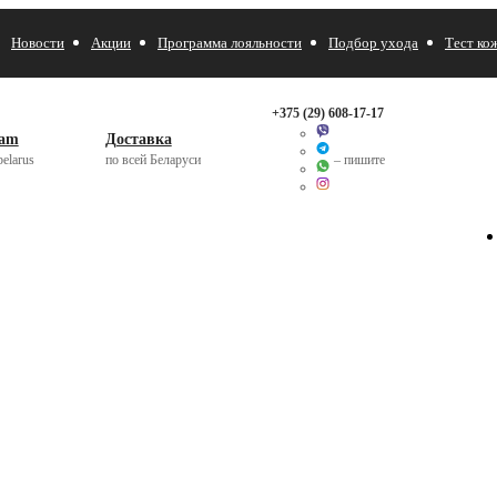
Новости
Акции
Программа лояльности
Подбор ухода
Тест ко
+375 (29)
608-17-17
ram
Доставка
elarus
по всей Беларуси
– пишите