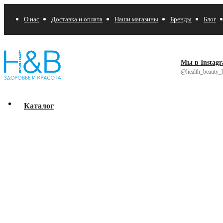
О нас
Доставка и оплата
Наши магазины
Бренды
Блог
Мы в Instag
@health_beauty_b
Каталог