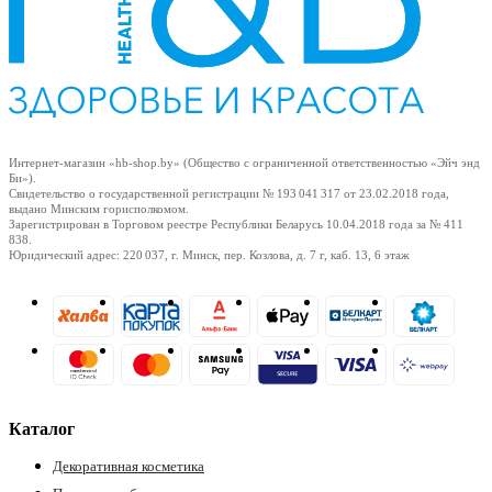
Подробнее про способы смотрите на странице "
Оплата
".
Интернет-магазин «hb-shop.by» (Общество с ограниченной ответственностью «Эйч энд
Би»).
Свидетельство о государственной регистрации № 193 041 317
от 23.02.2018
года,
ры
выдано Минским горисполкомом.
Зарегистрирован в Торговом реестре Республики Беларусь
10.04.2018
года за № 411
838.
Юридический адрес: 220 037, г. Минск, пер. Козлова, д. 7 г, каб. 13, 6 этаж
Каталог
Декоративная косметика