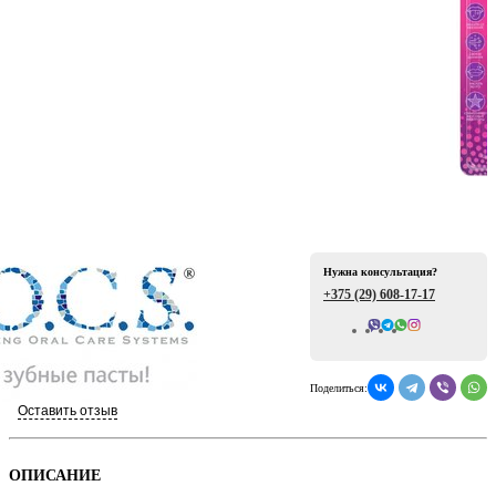
ая
Нужна консультация?
+375 (29)
608-17-17
Всего отзывов: 0
е
Поделиться:
Оставить отзыв
ой
ОПИСАНИЕ