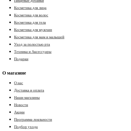
Пищевые добавки
ия
Косметика для лица
Косметика для волос
Косметика для тела
Косметика для мужчин
Косметика для мам и малышей
Уход за полостью рта
Техника и Аксессуары
Подарки
О магазине
О нас
Доставка и оплата
Наши магазины
Новости
Акции
Программа лояльности
Подбор ухода