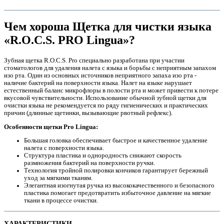
Чем хороша Щетка для чистки языка
«R.O.C.S. PRO Lingua»?
Зубная щетка R.O.C.S. Pro специально разработана при участии
стоматологов для удаления налета с языка и борьбы с неприятным запахом
изо рта. Один из основных источников неприятного запаха изо рта -
наличие бактерий на поверхности языка. Налет на языке нарушает
естественный баланс микрофлоры в полости рта и может привести к потере
вкусовой чувствительности. Использование обычной зубной щетки для
очистки языка не рекомендуется по ряду гигиенических и практических
причин (длинные щетинки, вызывающие рвотный рефлекс).
Особенности щетки Pro Lingua:
е
Большая головка обеспечивает быстрое и качественное удаление
налета с поверхности языка.
Структура пластика и однородность снижают скорость
размножения бактерий на поверхности ручки.
Технология тройной полировки кончиков гарантирует бережный
уход за мягкими тканям.
Элегантная изогнутая ручка из высококачественного и безопасного
пластика помогает предотвратить избыточное давление на мягкие
ткани в процессе очистки.
е
ХАРАКТЕРИСТИКИ