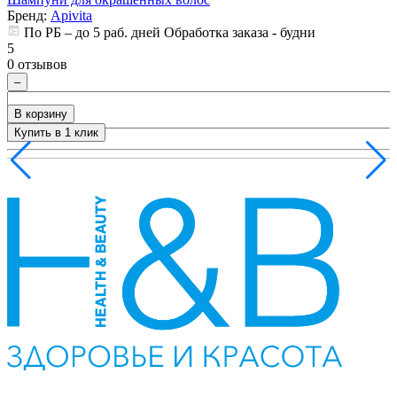
Бренд:
Apivita
5
ия
По РБ – до 5 раб. дней Обработка заказа - будни
0
5
0 отзывов
–
В корзину
Купить в 1 клик
+