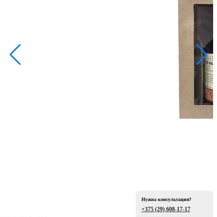
ая
е
ой
Нужна консультация?
+375 (29)
608-17-17