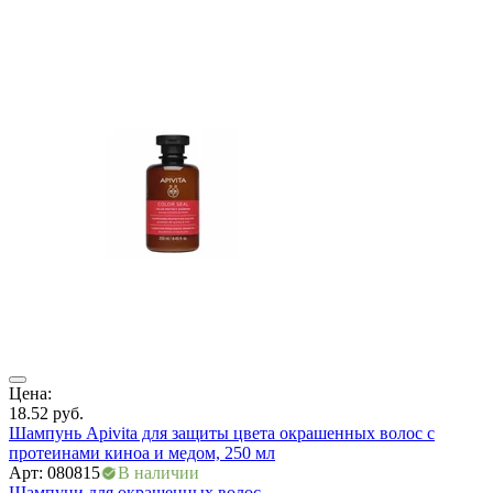
ры
Цена:
Ц
18.52
руб.
2
Шампунь Apivita для защиты цвета окрашенных волос с
T
протеинами киноа и медом, 250 мл
А
Арт: 080815
В наличии
Шампуни для окрашенных волос