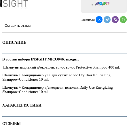
Всего отзывов: 0
Поделиться:
Оставить отзыв
ОПИСАНИЕ
В состав набора INSIGHT MICO046: входит:
Шампунь защитный д/окрашен. волос волос Protective Shampoo 400 ml;
Шампунь + Кондиционер увл. для сухих волос Dry Hair Nourishing
е
Shampoo+Conditioner 10 ml;
Шампунь + Кондиционер д/ежедневн. использ. Daily Use Energizing
Shampoo+Conditioner 10 ml
ХАРАКТЕРИСТИКИ
е
Наименование параметра
Значение параметра
ОТЗЫВЫ
Бессульфатные