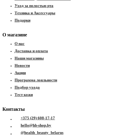
ия
Уход за полостью рта
Техника и Аксессуары
Подарки
О магазине
О нас
Доставка и оплата
Наши магазины
Новости
Акции
Программа лояльности
Подбор ухода
Тест кожи
Контакты
+375 (29) 608-17-17
hello@hb-shop.by
@health_beauty_belarus