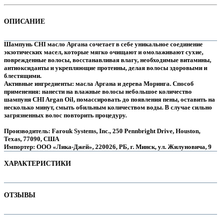
ОПИСАНИЕ
Шампунь CHI масло Аргана сочетает в себе уникальное соединение
экзотических масел, которые мягко очищают и омолаживают сухие,
поврежденные волосы, восстанавливая влагу, необходимые витамины,
антиоксиданты и укрепляющие протеины, делая волосы здоровыми и
блестящими.
масла Аргана и дерева Моринга. Способ
Активные ингредиенты:
применения: нанести на влажные волосы небольшое количество
шампуня CHI Argan Oil, помассировать до появления пены, оставить на
несколько минут, смыть обильным количеством воды. В случае сильно
загрязненных волос повторить процедуру.
е
Производитель: Farouk Systems, Inc., 250 Pennbright Drive, Houston,
Texas, 77090, США
Импортер: ООО «Лика-Джей», 220026, РБ, г. Минск, ул. Жилуновича, 9
ХАРАКТЕРИСТИКИ
Наименование параметра
Значение параметра
ОТЗЫВЫ
е
Бессульфатные
true
Для детей
Отзывов пока нет. Ваш может стать первым!