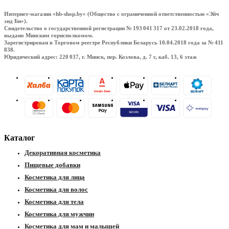
Интернет-магазин «hb-shop.by» (Общество с ограниченной ответственностью «Эйч
энд Би»).
Свидетельство о государственной регистрации № 193 041 317
от 23.02.2018
года,
выдано Минским горисполкомом.
Зарегистрирован в Торговом реестре Республики Беларусь
10.04.2018
года за № 411
838.
Юридический адрес: 220 037, г. Минск, пер. Козлова, д. 7 г, каб. 13, 6 этаж
ры
Каталог
Декоративная косметика
Пищевые добавки
Косметика для лица
Косметика для волос
Косметика для тела
Косметика для мужчин
Косметика для мам и малышей