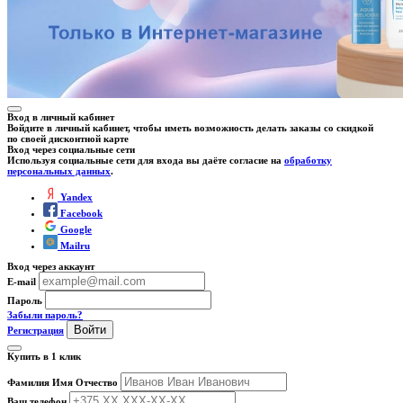
Вход в личный кабинет
Войдите в личный кабинет, чтобы иметь возможность делать заказы со скидкой
по своей дисконтной карте
Вход через социальные сети
Используя социальные сети для входа вы даёте согласие на
обработку
персональных данных
.
Yandex
Facebook
Google
Mailru
Вход через аккаунт
E-mail
Пароль
Забыли пароль?
Войти
Регистрация
Купить в 1 клик
Фамилия Имя Отчество
Ваш телефон