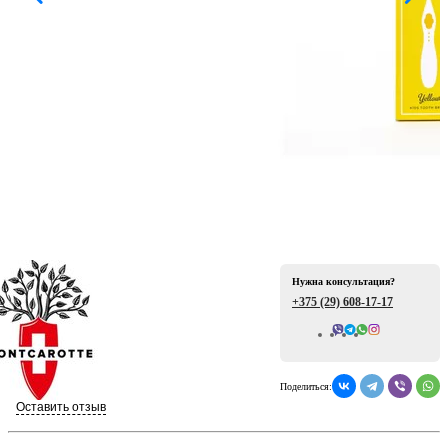
ая
Нужна консультация?
е
+375 (29)
608-17-17
Всего отзывов: 0
Поделиться:
ой
Оставить отзыв