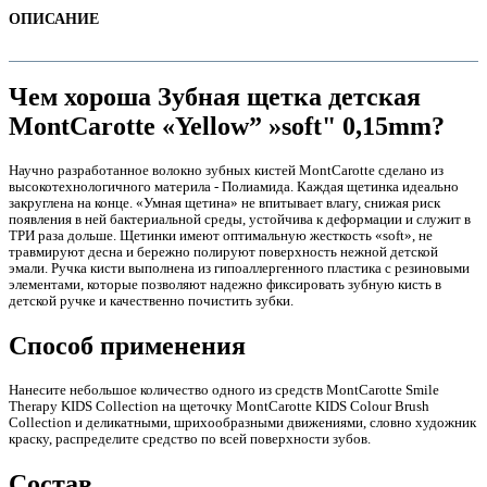
ОПИСАНИЕ
Чем хороша Зубная щетка детская
MontCarotte «Yellow” »soft" 0,15mm?
Научно разработанное волокно зубных кистей MontCarotte сделано из
высокотехнологичного материла - Полиамида. Каждая щетинка идеально
закруглена на конце. «Умная щетина» не впитывает влагу, снижая риск
появления в ней бактериальной среды, устойчива к деформации и служит в
ТРИ раза дольше. Щетинки имеют оптимальную жесткость «soft», не
травмируют десна и бережно полируют поверхность нежной детской
эмали. Ручка кисти выполнена из гипоаллергенного пластика с резиновыми
элементами, которые позволяют надежно фиксировать зубную кисть в
е
детской ручке и качественно почистить зубки.
Способ применения
Нанесите небольшое количество одного из средств MontCarotte Smile
Therapy KIDS Collection на щеточку MontCarotte KIDS Colour Brush
Collection и деликатными, шрихообразными движениями, словно художник
краску, распределите средство по всей поверхности зубов.
е
Состав