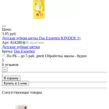
ия
Цена:
Ц
3.95
руб.
3
Детская зубная щетка Das Experten KINDER 3+
Д
Арт: 824280
В наличии
А
Детские зубные щетки
Д
Бренд:
Das Experten
По РБ – до 5 раб. дней Обработка заказа - будни
5
5
0 отзывов
0
–
В корзину
Купить в 1 клик
+
Сопутствующие товары