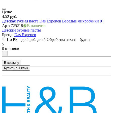
Цена:
З
4.52
руб.
А
Детская зубная паста Das Experten Веселые микробчики 0+
Д
Арт: 725218
В наличии
Детские зубные пасты
5
Бренд:
Das Experten
0
По РБ – до 5 раб. дней Обработка заказа - будни
5
0 отзывов
–
В корзину
Купить в 1 клик
+