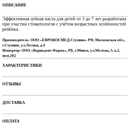
ОПИСАНИЕ
Эффективная зубная паста для детей от 3 до 7 лет разработана
при участии стоматологов с учётом возрастных особенностей
ребёнка.
Производитель: ООО «ЕВРОКОСМЕД-Ступино» РФ, Московская обл.,
г.Ступино, ул.Лесная, д.4
Импортер: ООО «Вариодент-Фарма», РБ, г.Минск, ул.Мележа, 5, к.2,
пом.202
ХАРАКТЕРИСТИКИ
е
Наименование параметра
Значение параметра
ОТЗЫВЫ
Без фтора
true
Для детей
true
Отзывов пока нет. Ваш может стать первым!
ДОСТАВКА
Основная цена
13.90
Отбеливающие
е
В интернет-магазине доступны варианты доставки:
Категория
Зубные пасты без фтора
ОПЛАТА
1. Доставка курьером по Минску
Бренд
R.O.C.S