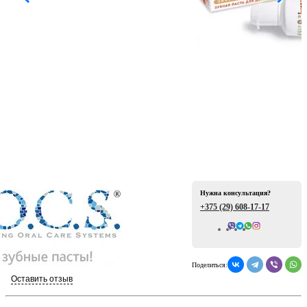
ая
Нужна консультация?
е
+375 (29)
608-17-17
Всего отзывов: 0
Поделиться:
ой
Оставить отзыв