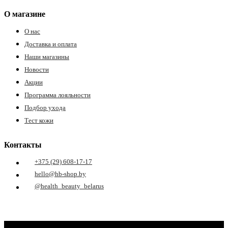
ия
О магазине
О нас
Доставка и оплата
Наши магазины
Новости
Акции
Программа лояльности
Подбор ухода
Тест кожи
Контакты
+375 (29) 608-17-17
hello@hb-shop.by
@health_beauty_belarus