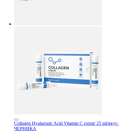
е
е
Collagen Hyaluronic Acid Vitamin C extrat/ 25 ml/вкус-
ЧЕРНИКА