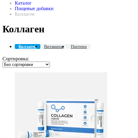
Каталог
Пищевые добавки
Коллаген
Коллаген
Коллаген
Витамины
Протеин
Сортировка:
ая
е
ой