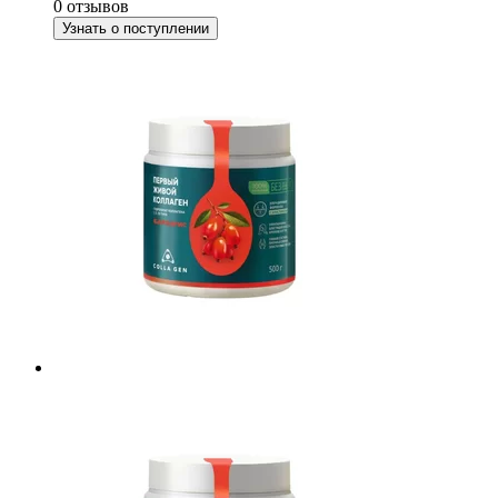
0 отзывов
Узнать о поступлении
разии