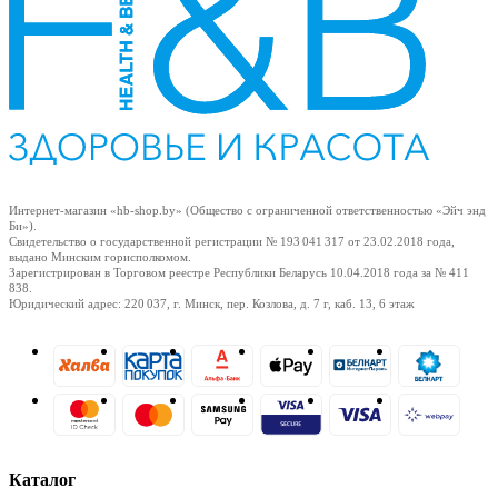
е
Интернет-магазин «hb-shop.by» (Общество с ограниченной ответственностью «Эйч энд
Би»).
Свидетельство о государственной регистрации № 193 041 317
от 23.02.2018
года,
выдано Минским горисполкомом.
Зарегистрирован в Торговом реестре Республики Беларусь
10.04.2018
года за № 411
838.
Юридический адрес: 220 037, г. Минск, пер. Козлова, д. 7 г, каб. 13, 6 этаж
ные
Каталог
ы