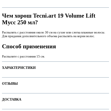
Чем хорош Tecni.art 19 Volume Lift
Мусс 250 мл?
Распылять с расстояния около 30 см на сухие или слегка влажные волосы.
Для придания дополнительного объема распылять на корни волос.
Способ применения
Распылите с расстояния 15 см.
е
ХАРАКТЕРИСТИКИ
Наименование параметра
Значение параметра
ОТЗЫВЫ
Не тестируется на животных
Основная цена
92.50
Отзывов пока нет. Ваш может стать первым!
ДОСТАВКА
е
Пол
Степень фиксации