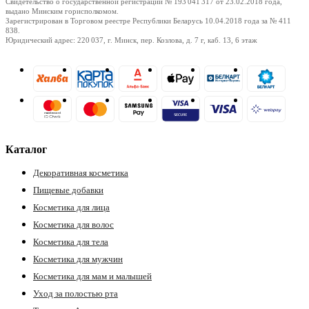
Свидетельство о государственной регистрации № 193 041 317
от 23.02.2018
года,
выдано Минским горисполкомом.
Зарегистрирован в Торговом реестре Республики Беларусь
10.04.2018
года за № 411
838.
Юридический адрес: 220 037, г. Минск, пер. Козлова, д. 7 г, каб. 13, 6 этаж
ры
Каталог
Декоративная косметика
Пищевые добавки
Косметика для лица
Косметика для волос
Косметика для тела
Косметика для мужчин
Косметика для мам и малышей
Уход за полостью рта