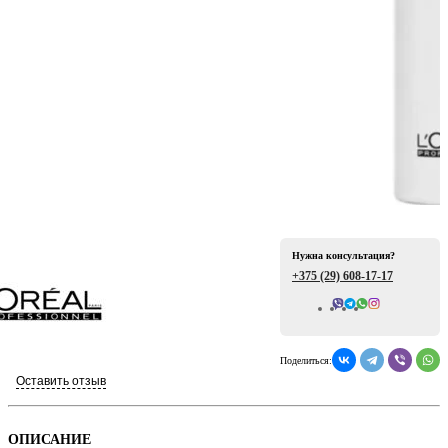
ая
Нужна консультация?
+375 (29)
608-17-17
е
Всего отзывов: 0
Поделиться:
Оставить отзыв
ой
ОПИСАНИЕ