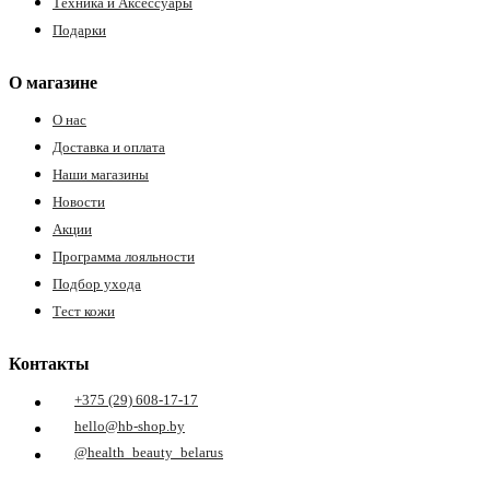
Техника и Аксессуары
ия
Подарки
О магазине
О нас
Доставка и оплата
Наши магазины
Новости
Акции
Программа лояльности
Подбор ухода
Тест кожи
Контакты
+375 (29) 608-17-17
hello@hb-shop.by
@health_beauty_belarus