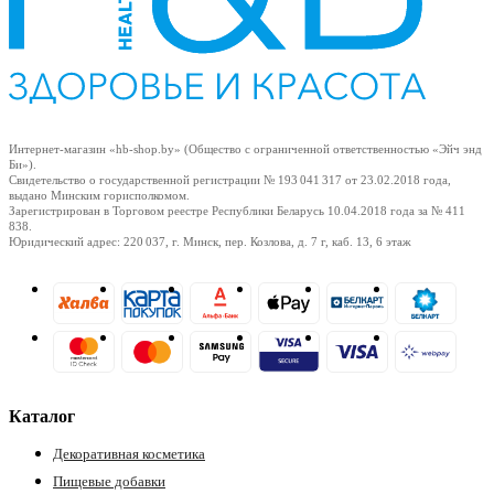
Подробнее про способы смотрите на странице "
Оплата
".
Интернет-магазин «hb-shop.by» (Общество с ограниченной ответственностью «Эйч энд
Би»).
Свидетельство о государственной регистрации № 193 041 317
от 23.02.2018
года,
ры
выдано Минским горисполкомом.
Зарегистрирован в Торговом реестре Республики Беларусь
10.04.2018
года за № 411
838.
Юридический адрес: 220 037, г. Минск, пер. Козлова, д. 7 г, каб. 13, 6 этаж
Каталог
Декоративная косметика
Пищевые добавки