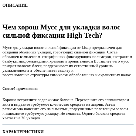
ОПИСАНИЕ
Чем хорош Мусс для укладки волос
сильной фиксации High Tech?
Мусс для укладки волос сильной фиксации от Lisap предназначен для
создания объемных укладок, требующих сильной фиксации. Сотав
обогащен комплексом специфичных фиксирующих полимеров, экстрактом
бамбука, макромалекулами кремния и провитамином В5, засчет чего мусс
придает волосам блеск, поддерживает их естественный уровень
увлажненности и обеспечивает защиту и
восстановление структуры химически обработанных и окрашенных волос.
е
Способ применения
Хорошо встряхните содержимое баллона. Переверните его аппликатором
вниз и выдавите требуемое количество средства на ладонь. Затем
равномерно нанесите его на вымытые, подсушенные полотенцем волосы
и выполните требуемую укладку. Не смывать. Одного баллона средства
хватает на 30 укладок.
е
ХАРАКТЕРИСТИКИ