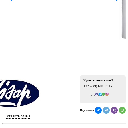
ая
Нужна консультация?
е
+375 (29)
608-17-17
Всего отзывов: 0
Поделиться:
ой
Оставить отзыв