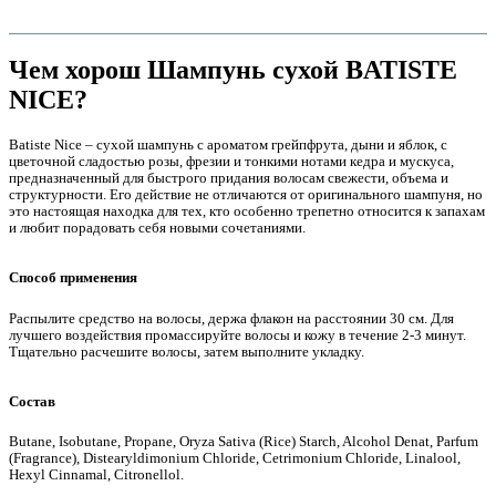
Чем хорош Шампунь сухой BATISTE
NICE?
Batiste Nice – сухой шампунь с ароматом грейпфрута, дыни и яблок, с
цветочной сладостью розы, фрезии и тонкими нотами кедра и мускуса,
предназначенный для быстрого придания волосам свежести, объема и
структурности. Его действие не отличаются от оригинального шампуня, но
это настоящая находка для тех, кто особенно трепетно относится к запахам
и любит порадовать себя новыми сочетаниями.
Способ применения
е
Распылите средство на волосы, держа флакон на расстоянии 30 см. Для
лучшего воздействия промассируйте волосы и кожу в течение 2-3 минут.
Тщательно расчешите волосы, затем выполните укладку.
Состав
Butane, Isobutane, Propane, Oryza Sativa (Rice) Starch, Alcohol Denat, Parfum
е
(Fragrance), Distearyldimonium Chloride, Cetrimonium Chloride, Linalool,
Hexyl Cinnamal, Citronellol.