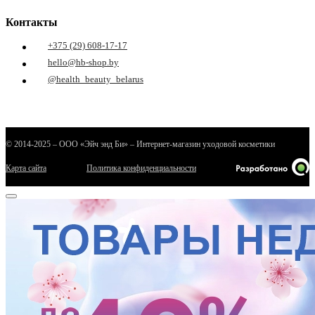
Контакты
+375 (29) 608-17-17
hello@hb-shop.by
@health_beauty_belarus
© 2014-2025 – ООО «Эйч энд Би» – Интернет-магазин уходовой косметики
Карта сайта
Политика конфиденциальности