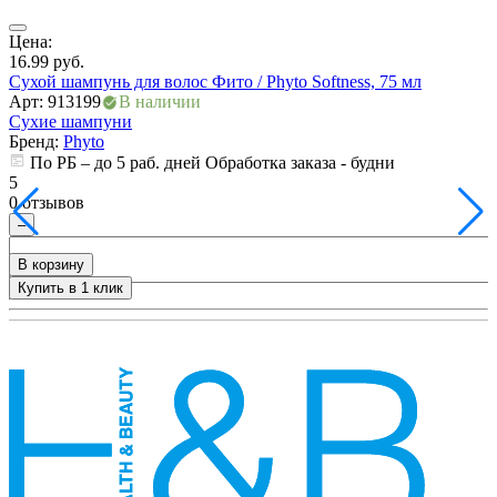
ия
Цена:
16.99
руб.
Сухой шампунь для волос Фито / Phyto Softness, 75 мл
Арт: 913199
В наличии
Сухие шампуни
Бренд:
Phyto
По РБ – до 5 раб. дней Обработка заказа - будни
5
0 отзывов
–
В корзину
Купить в 1 клик
+