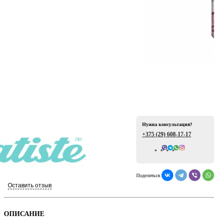
ая
Нужна консультация?
+375 (29)
608-17-17
е
Всего отзывов: 0
Поделиться:
Оставить отзыв
ой
ОПИСАНИЕ