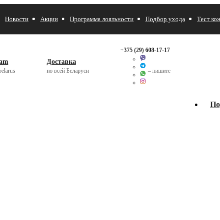
Новости
Акции
Программа лояльности
Подбор ухода
Тест ко
+375 (29)
608-17-17
ram
Доставка
elarus
по всей Беларуси
– пишите
По