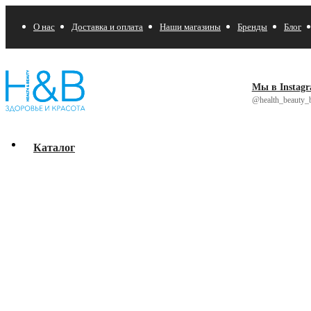
О нас
Доставка и оплата
Наши магазины
Бренды
Блог
Мы в Instag
@health_beauty_b
Каталог