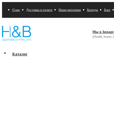
О нас
Доставка и оплата
Наши магазины
Бренды
Блог
Мы в Instag
@health_beauty_b
Каталог