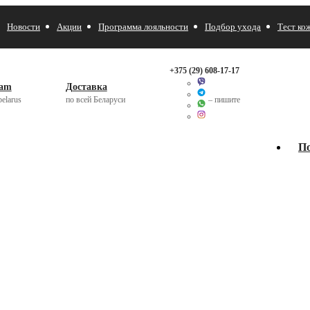
Новости
Акции
Программа лояльности
Подбор ухода
Тест ко
+375 (29)
608-17-17
ram
Доставка
elarus
по всей Беларуси
– пишите
П