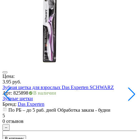
ия
Цена:
Ц
3.95
руб.
3
Зубная щетка для взрослых Das Experten SCHWARZ
Арт: 825898
В наличии
А
Зубные щетки
Бренд:
Das Experten
По РБ – до 5 раб. дней Обработка заказа - будни
5
5
0 отзывов
0
–
В корзину