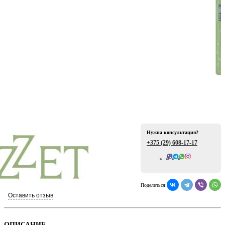
ая
Нужна консультация?
+375 (29)
608-17-17
е
Всего отзывов: 0
Поделиться:
Оставить отзыв
ой
ОПИСАНИЕ