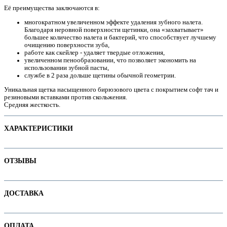
Её преимущества заключаются в:
многократном увеличенном эффекте удаления зубного налета.
Благодаря неровной поверхности щетинки, она «захватывает»
большее количество налета и бактерий, что способствует лучшему
е
очищению поверхности зуба,
работе как скейлер - удаляет твердые отложения,
увеличенном пенообразовании, что позволяет экономить на
использовании зубной пасты,
службе в 2 раза дольше щетины обычной геометрии.
Уникальная щетка насыщенного бирюзового цвета с покрытием софт тач и
резиновыми вставками против скольжения.
Средняя жесткость.
ХАРАКТЕРИСТИКИ
Наименование параметра
Значение параметра
ОТЗЫВЫ
Для детей
ие
Для ортоконструкций
Отзывов пока нет. Ваш может стать первым!
ДОСТАВКА
Основная цена
11.75
Категория
Зубные щетки
В интернет-магазине доступны варианты доставки:
Бренд
Fazzet
ОПЛАТА
ы