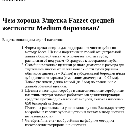
Чем хороша З/щетка Fazzet средней
жесткости Medium бирюзовая?
В щетке воплощены идеи 4 патентов:
Форма щетки создана для поддержания чистки зубов по
методу Басса. Щетина подстрижена горкой от центральной
линии к боковой части, что помогает чистить зубы,
располагая её под углом 45 градусов к поверхности зуба.
Скомбинированные щетинки разного диаметра и размера для
тщательной чистки от налета поверхности зубов (щетина
обычного диаметра – 0,2, мм) и зубодесневой бороздки и/или
е
зубодесневого кармана (с меньшим диаметром – 0,02 мм).
Также увеличена длина тонкой (на 2 мм) по сравнению с
длиной обычной щетины.
Щетина с частицами серебра и запатентованные серебряные
пластины внутри головки работают как дезинфицирующие
средства против одноклеточных вирусов, включая плесень и
650 бактерий на Земле.
Пластины расположены у основания пучков. Благодаря этому
микробы на головке зубной щетки и в местах вывода щетины
не размножаются.
е
Четвёртый патент - изобретённая на фабрике методика
изготовления гофрированной щетины.