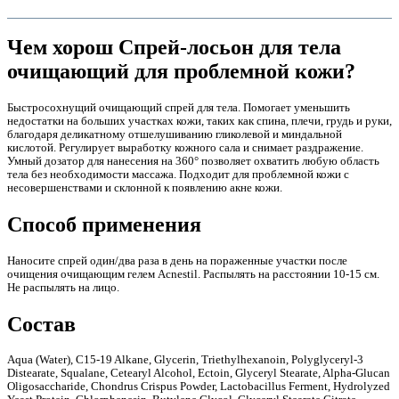
Чем хорош Спрей-лосьон для тела
очищающий для проблемной кожи?
Быстросохнущий очищающий спрей для тела. Помогает уменьшить
недостатки на больших участках кожи, таких как спина, плечи, грудь и руки,
благодаря деликатному отшелушиванию гликолевой и миндальной
кислотой. Регулирует выработку кожного сала и снимает раздражение.
Умный дозатор для нанесения на 360° позволяет охватить любую область
тела без необходимости массажа. Подходит для проблемной кожи с
несовершенствами и склонной к появлению акне кожи.
Способ применения
е
Наносите спрей один/два раза в день на пораженные участки после
очищения очищающим гелем Acnestil. Распылять на расстоянии 10-15 см.
Не распылять на лицо.
Состав
Aqua (Water), C15-19 Alkane, Glycerin, Triethylhexanoin, Polyglyceryl-3
е
Distearate, Squalane, Cetearyl Alcohol, Ectoin, Glyceryl Stearate, Alpha-Glucan
Oligosaccharide, Chondrus Crispus Powder, Lactobacillus Ferment, Hydrolyzed