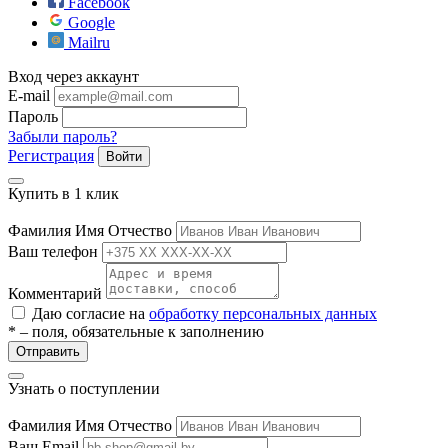
Facebook
Google
Mailru
Вход через аккаунт
E-mail
Пароль
Забыли пароль?
Регистрация
Войти
е
Купить в 1 клик
Фамилия Имя Отчество
Ваш телефон
ные
Комментарий
Даю согласие на
обработку персональных данных
* – поля, обязательные к заполнению
Отправить
Узнать о поступлении
Фамилия Имя Отчество
ы
Ваш Email