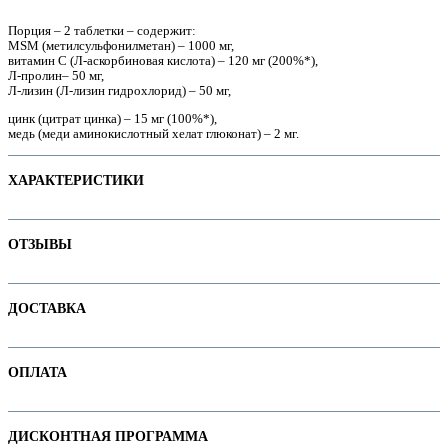
Порция – 2 таблетки – содержит:
MSM (метилсульфонилметан) – 1000 мг,
витамин С (Л-аскорбиновая кислота) – 120 мг (200%*),
Л-пролин– 50 мг,
е
Л-лизин (Л-лизин гидрохлорид) – 50 мг,
цинк (цитрат цинка) – 15 мг (100%*),
медь (меди аминокислотный хелат глюконат) – 2 мг.
ХАРАКТЕРИСТИКИ
Наименование параметра
Значение параметра
ОТЗЫВЫ
Основная цена
41.80
Категория
Пищевые добавки
Отзывов пока нет. Ваш может стать первым!
ДОСТАВКА
Бренд
Maxler
ие
В интернет-магазине доступны варианты доставки:
ОПЛАТА
1. Доставка курьером по Минску
2. Доставка по РБ с помощью служб "Белпочта" или "Европочта"
Оплачивайте покупки удобным способом. В интернет-магазине доступны
ДИСКОНТНАЯ ПРОГРАММА
ы
варианты оплаты: