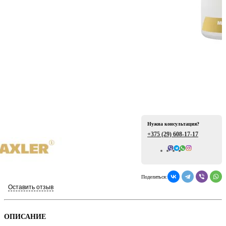
ая
Нужна консультация?
+375 (29)
608-17-17
Всего отзывов: 0
е
Поделиться:
Оставить отзыв
ой
ОПИСАНИЕ