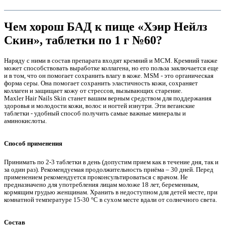
Чем хорош БАД к пище «Хэир Нейлз
Скин», таблетки по 1 г №60?
Наряду с ними в состав препарата входят кремний и МСМ. Кремний также
может способствовать выработке коллагена, но его польза заключается еще
и в том, что он помогает сохранить влагу в коже. MSM - это органическая
форма серы. Она помогает сохранить эластичность кожи, сохраняет
коллаген и защищает кожу от стрессов, вызывающих старение.
Maxler Hair Nails Skin станет вашим верным средством для поддержания
здоровья и молодости кожи, волос и ногтей изнутри. Эти веганские
таблетки - удобный способ получить самые важные минералы и
аминокислоты.
е
Способ применения
Принимать по 2-3 таблетки в день (допустим прием как в течение дня, так и
за один раз). Рекомендуемая продолжительность приёма – 30 дней. Перед
применением рекомендуется проконсультироваться с врачом. Не
предназначено для употребления лицам моложе 18 лет, беременным,
кормящим грудью женщинам. Хранить в недоступном для детей месте, при
комнатной температуре 15-30 °С в сухом месте вдали от солнечного света.
е
Состав