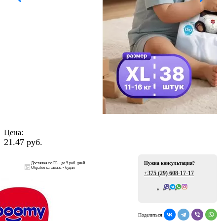
ая
Цена:
21.47 руб.
е
Нужна консультация?
Доставка по РБ - до 5 раб. дней
Обработка заказа - будни
+375 (29)
608-17-17
ой
Всего отзывов: 0
Поделиться: