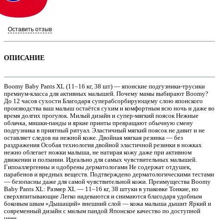
Оставить отзыв
ОПИСАНИЕ
Boomy Baby Pants XL (11–16 кг, 38 шт) — японские подгузники-трусики
премиум-класса для активных малышей. Почему мамы выбирают Boomy?
До 12 часов сухости Благодаря суперабсорбирующему слою японского
производства ваш малыш остаётся сухим и комфортным всю ночь и даже во
время долгих прогулок. Милый дизайн и супер-мягкий поясок Нежные
облачка, мишки-панды и яркие принты превращают обычную смену
е
подгузника в приятный ритуал. Эластичный мягкий поясок не давит и не
оставляет следов на нежной коже. Двойная мягкая резинка — без
раздражения Особая технология двойной эластичной резинки в ножках
нежно облегает ножки малыша, не натирая кожу даже при активном
движении и ползании. Идеально для самых чувствительных малышей.
Гипоаллергенны и одобрены дерматологами Не содержат отдушек,
парабенов и вредных веществ. Подтверждено дерматологическими тестами
— безопасны даже для самой чувствительной кожи. Преимущества Boomy
Baby Pants XL: Размер XL — 11–16 кг, 38 штуки в упаковке Тонкие, но
сверхвпитывающие Легко надеваются и снимаются благодаря удобным
е
боковым швам «Дышащий» внешний слой — кожа малыша дышит Яркий и
современный дизайн с милым пандой Японское качество по доступной
цене.