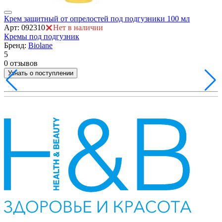
ия
Крем защитный от опрелостей под подгузники 100 мл
С
Арт: 092310
Нет в наличии
А
Кремы под подгузник
К
Бренд:
Biolane
5
5
0 отзывов
0
Узнать о поступлении