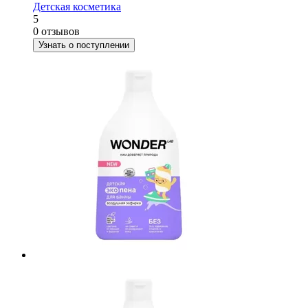
Детская косметика
5
0 отзывов
Узнать о поступлении
е
ие
ы