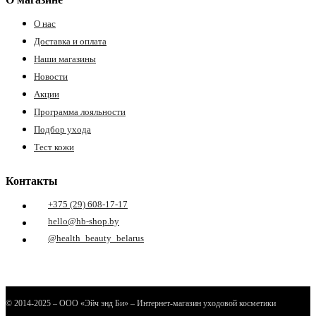
О нас
ры
Доставка и оплата
Наши магазины
Новости
Акции
Программа лояльности
Подбор ухода
Тест кожи
Контакты
+375 (29) 608-17-17
hello@hb-shop.by
@health_beauty_belarus
© 2014-2025 – ООО «Эйч энд Би» – Интернет-магазин уходовой косметики