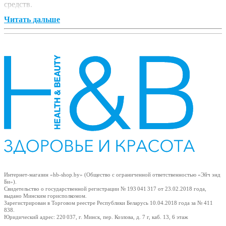
средств.
ие
Читать дальше
е
Интернет-магазин «hb-shop.by» (Общество с ограниченной ответственностью «Эйч энд
Би»).
Свидетельство о государственной регистрации № 193 041 317
от 23.02.2018
года,
выдано Минским горисполкомом.
Зарегистрирован в Торговом реестре Республики Беларусь
10.04.2018
года за № 411
838.
Юридический адрес: 220 037, г. Минск, пер. Козлова, д. 7 г, каб. 13, 6 этаж