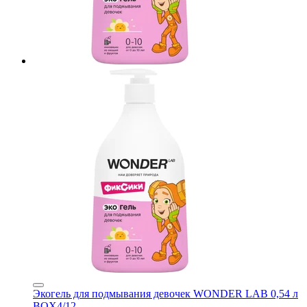
Экогель для подмывания девочек WONDER LAB 0,54 л
BOX4/12