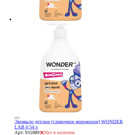
е
Экомыло детское (сливочное мороженое) WONDER
е
LAB 0,54 л
Арт: 931889
Нет в наличии