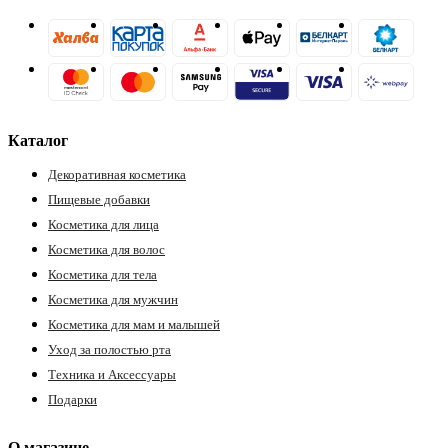
Каталог
Декоративная косметика
разии
Пищевые добавки
Косметика для лица
Косметика для волос
Косметика для тела
Косметика для мужчин
Косметика для мам и малышей
Уход за полостью рта
Техника и Аксессуары
Подарки
О магазине