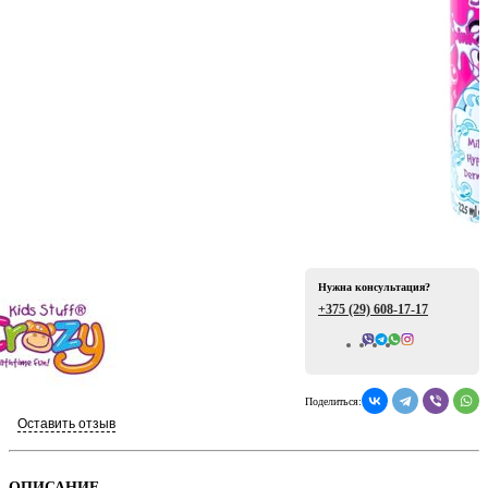
ая
Нужна консультация?
+375 (29)
608-17-17
е
Всего отзывов: 0
Поделиться:
Оставить отзыв
ой
ОПИСАНИЕ