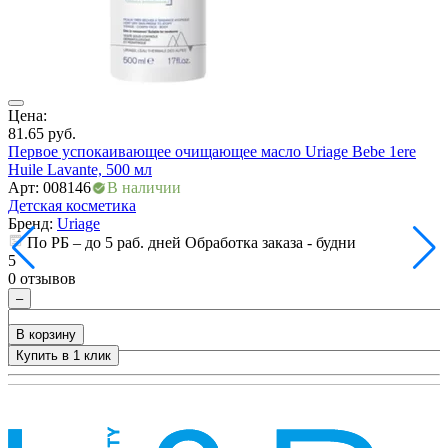
ия
Цена:
Ц
81.65
руб.
7
Первое успокаивающее очищающее масло Uriage Bebe 1ere
П
Huile Lavante, 500 мл
А
Арт: 008146
В наличии
Д
Детская косметика
Бренд:
Uriage
По РБ – до 5 раб. дней Обработка заказа - будни
5
5
0
0 отзывов
–
В корзину
Купить в 1 клик
+