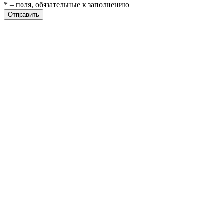
* – поля, обязательные к заполнению
ие
Отправить
е