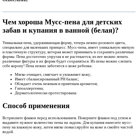
Чем хороша Мусс-пена для детских
забав и купания в ванной (белая)?
Уникальная пена, удерживающая форму, теперь нежно-розового цвета,
специально для маленьких принцесс. Мусс-пена, имеет уникальную мягкую
и пластичную структуру, которая может принимать и сохранять различные
формы. Пена достаточно упругая и не растекается, из нее можно лепить
различные фигуры и их форма будет сохраняться. Из пены можно слепить
себе корону! Пена нежно заботится о коже ребенка:
Мягко очищает, смягчает и увлажняет кожу;
Имеет сбалансированный PH баланс;
е
Обладает очень нежным и приятным ароматом;
Гипоаллергенна;
Дерматологически протестирована.
Способ применения
Встряхните флакон перед использованием. Поверните флакон под углом и
выдавите нужное количество пены на ладонь. Для купания нанесите мусс-
е
пену на влажную кожу, затем мягко помассируйте на коже и смойте чистой
водой.