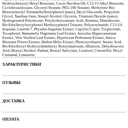
Hydroxybenzoyl Hexyl Benzoate, Cocos Nucifera Oil, C12-15 Alkyl Benzoate,
Cyclohexasiloxane, Glyceryl Stearate, PEG-100 Stearate, Methylene Bis-
Benzotriazolyl Tetramethylbutylphenol (nano), Decyl Glucoside, Propylene
Glycol, Xanthan Gum, Stearyl Alcohol, Glycerin, Titanium Dioxide (nano),
Hydrogenated Polydecene, Polyhydroxystearic Acid, Alumina, Dimethicone,
е
Bis-Ethylhexyloxyphenol Methoxyphenyl Triazine, Polyacrylamide, C13-14
Isoparan, Laureth-7, Physalis Angulata Extract, Caprylic/Capric Trygliceride,
Tocopherol, Hamamelis Virginiana Leaf Extract, Aesculus Hippocastanum
Extract, Vitis Vinifera Leaf Extract, Hypericum Perforatum Extract, Arnica
Montana Flower Extract, Hedera Helix Extract, Phenoxyethanol, Stearic Acid,
Bis-Ethylhexyl Hydroxydimethoxy Benzylmalonate, Allantoin, Dehydroacetic
Acid, Benzyl Alcohol, Parfum, Benzyl Salicylate, Linalool, Citronellol, Hexyl
Cinnamal, Limonene.
ХАРАКТЕРИСТИКИ
Наименование параметра
Значение параметра
ОТЗЫВЫ
SPF (с градацией)
Не тестируется на животных
Отзывов пока нет. Ваш может стать первым!
ДОСТАВКА
ие
Основная цена
37.15
Пол
В интернет-магазине доступны варианты доставки:
Тип кожи
ОПЛАТА
1. Доставка курьером по Минску
Категория
Солнцезащитные кремы для лица
ы