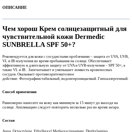
ОПИСАНИЕ
Чем хорош Крем солнцезащитный для
чувствительной кожи Dermedic
SUNBRELLA SPF 50+?
Рекомендуется для кожи с сосудистыми проблемами – защита от UVA, UVB,
VL и IR-излучения во время пребывания на солнце.
Обеспечивает
эффективную и длительную защиту от UVA и UVB-излучения – SPF 50+, а
также VL и IR.
Запечатывает и уменьшает ломкость кровеносных
сосудов.
Оказывает противоэритематозное
е
действие.
Фотографиистабильный, водонепроницаемый.
Гипоаллергенный.
Способ применения
Равномерно нанесите на кожу как минимум за 15 минут до выхода на
солнце. Аппликацию следует повторить несколько раз во время загара.
е
Состав
Aqua, Octocrylene, Ethylhexyl Methoxycinnamate, Diethylamino