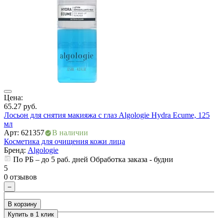
Цена:
Ц
65.27
руб.
4
Лосьон для снятия макияжа с глаз Algologie Hydra Ecume, 125
С
мл
D
Арт: 621357
В наличии
А
Косметика для очищения кожи лица
К
Бренд:
Algologie
По РБ – до 5 раб. дней Обработка заказа - будни
5
5
0 отзывов
0
–
В корзину
Купить в 1 клик