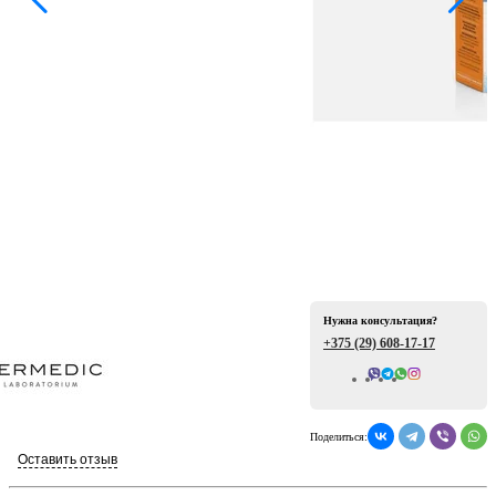
ая
Нужна консультация?
е
+375 (29)
608-17-17
Всего отзывов: 0
Поделиться:
ой
Оставить отзыв