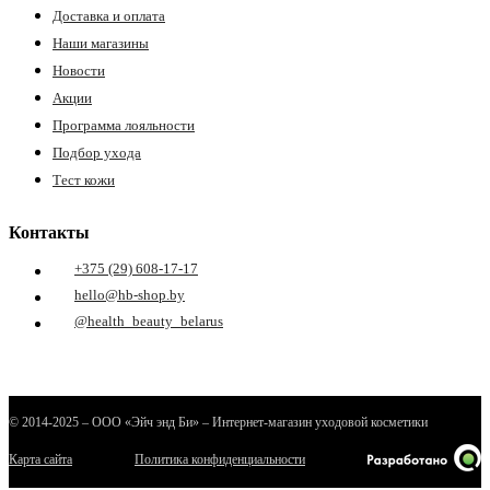
Доставка и оплата
Наши магазины
Новости
Акции
Программа лояльности
Подбор ухода
Тест кожи
е
Контакты
+375 (29) 608-17-17
hello@hb-shop.by
ные
@health_beauty_belarus
© 2014-2025 – ООО «Эйч энд Би» – Интернет-магазин уходовой косметики
Карта сайта
Политика конфиденциальности
ы