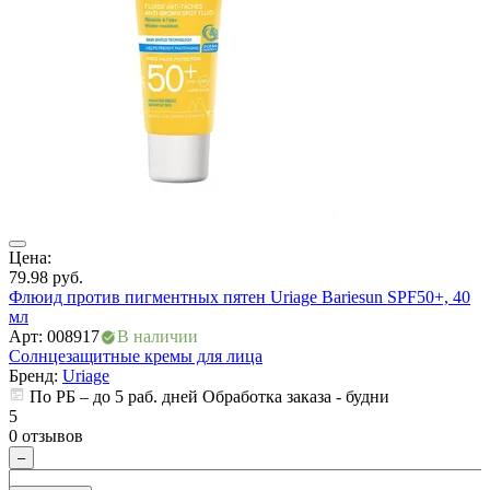
ия
Цена:
Ц
79.98
руб.
6
Флюид против пигментных пятен Uriage Bariesun SPF50+, 40
Т
мл
с
Арт: 008917
В наличии
А
Солнцезащитные кремы для лица
С
Бренд:
Uriage
По РБ – до 5 раб. дней Обработка заказа - будни
5
5
0 отзывов
0
–